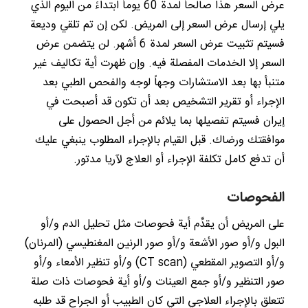
عرض السعر هذا صالحاً لمدة 60 يوماً ابتداءً من اليوم الذي
يلي إرسال عرض السعر إلى المريض. لكن إن تم تلقي وديعة
فسيتم تثبيت عرض السعر لمدة 6 أشهر. لن يتضمن عرض
السعر إلا الخدمات المفصلة فيه. وإن ظهرت أية تكاليف غير
متنبأ بها بعد الاستشارات وجهاً لوجه والفحص الطبي بعد
الإجراء أو تقرير التشخيص بعد أن تكون قد أصبحت في
إيران فسيتم تفصيلها بما يلائم من أجل الحصول على
موافقتك ورضاك. قبل القيام بالإجراء المطلوب ينبغي عليك
أن تدفع كامل تكلفة الإجراء أو العلاج لآريا مدتور.
الفحوصات
على المريض أن يقدِّم أية فحوصات مثل تحليل الدم و/أو
البول و/أو صور الأشعة و/أو صور الرنين المغنطيسي (المرنان)
و/أو التصوير المقطعي (CT scan) و/أو تنظير الأمعاء و/أو
صور التنظير و/أو جمع العينات و/أو أية فحوصات ذات صلة
تتعلق بالإجراء العلاجي التي كان الطبيب أو الجراح قد طلبه