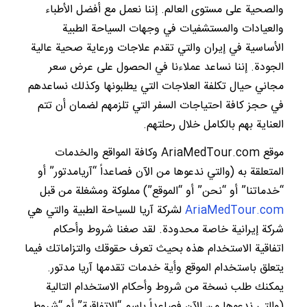
والصحية على مستوى العالم. إننا نعمل مع أفضل الأطباء
والعيادات والمستشفيات في وجهات السياحة الطبية
الأساسية في إيران والتي تقدم علاجات ورعاية صحية عالية
الجودة. إننا نساعد عملاءنا في الحصول على عرض سعر
مجاني حيال تكلفة العلاجات التي يطلبونها وكذلك نساعدهم
في حجز كافة احتياجات السفر التي تلزمهم لضمان أن تتم
العناية بهم بالكامل خلال رحلتهم.
موقع AriaMedTour.com وكافة المواقع والخدمات
المتعلقة به (والتي ندعوها من الآن فصاعداً “آريامدتور” أو
“خدماتنا” أو “نحن” أو “الموقع”) مملوكة ومشغلة من قبل
AriaMedTour.com
لشركة آريا للسياحة الطبية والتي هي
شركة إيرانية خاصة محدودة. لقد صغنا شروط وأحكام
اتفاقية الاستخدام هذه بحيث تعرف حقوقك والتزاماتك فيما
يتعلق باستخدام الموقع وأية خدمات تقدمها آريا مدتور.
يمكنك طلب نسخة من شروط وأحكام الاستخدام التالية
(والتي ندعوها من الآن فصاعداً باسم “الاتفاقية” أو “شروط