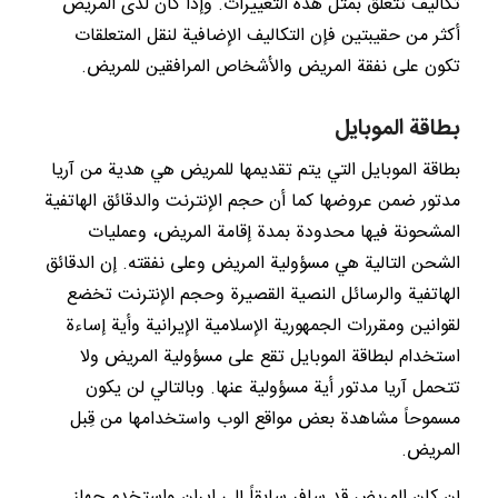
تكاليف تتعلق بمثل هذه التغييرات. وإذا كان لدى المريض
أكثر من حقيبتين فإن التكاليف الإضافية لنقل المتعلقات
تكون على نفقة المريض والأشخاص المرافقين للمريض.
بطاقة الموبايل
بطاقة الموبايل التي يتم تقديمها للمريض هي هدية من آريا
مدتور ضمن عروضها كما أن حجم الإنترنت والدقائق الهاتفية
المشحونة فيها محدودة بمدة إقامة المريض، وعمليات
الشحن التالية هي مسؤولية المريض وعلى نفقته. إن الدقائق
الهاتفية والرسائل النصية القصيرة وحجم الإنترنت تخضع
لقوانين ومقررات الجمهورية الإسلامية الإيرانية وأية إساءة
استخدام لبطاقة الموبايل تقع على مسؤولية المريض ولا
تتحمل آريا مدتور أية مسؤولية عنها. وبالتالي لن يكون
مسموحاً مشاهدة بعض مواقع الوب واستخدامها من قِبل
المريض.
إن كان المريض قد سافر سابقاً إلى ايران واستخدم جهاز