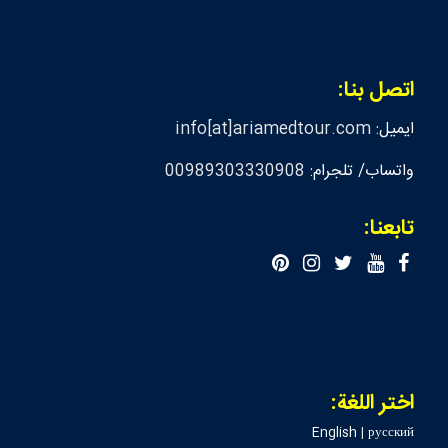
اتصل بنا:
ايميل:
info[at]ariamedtour.com
واتساب/ تلجرام:
00989303330908
تابعنا:
اختر اللغة:
English
|
русский