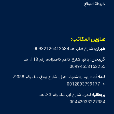
خريطة الموقع
عناوين المكاتب:
طهران:
شارع ظفر، هـ 00982126412584
أذربيجان:
باكو، شارع كاظم كاظمزاده، رقم 118، هـ
00994553153255
كندا:
أونتاريو، ريتشموند هيل، شارع يونغ، بناء رقم 9088،
هـ 0012893799177
بريطانيا:
لندن، شارع ابر، بناء رقم 83، هـ
00442033227384