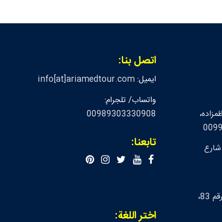
اتصل بنا:
ايميل:
info[at]ariamedtour.com
واتساب/ تلجرام:
مزاده،
00989303330908
تابعنا:
 شارع
لندن، شارع ابر، بناء رقم 83،
اختر اللغة: