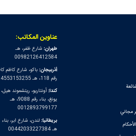
عناوين المكاتب:
طهران:
شارع ظفر، هـ
00982126412584
أذربيجان:
باكو، شارع كاظم كاظ
رقم 118، هـ 00994553153255
شائعة
كندا:
أونتاريو، ريتشموند هيل،
يونغ، بناء رقم 9088، هـ
0012893799177
مجاني
بريطانيا:
لأحكام
هـ 00442033227384