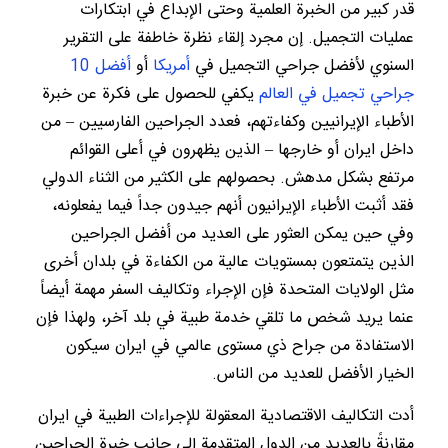
قدر كبير من الخبرة العلمية وحتى الإبداع في ابتكارات
عمليات التجميل. إن مجرد إلقاء نظرة خاطفة على التقرير
السنوي لأفضل جراحي التجميل في
أمريكا
أو
أفضل 10
جراحي تجميل في العالم
يكفي للحصول على فكرة عن خبرة
الأطباء الإيرانيين وكفاءتهم، فعدد الجراحين الفارسيين – من
داخل ايران أو خارجها – الذين يظهرون في أعلى القوائم
مرتفع بشكل مدهش. بحصولهم على الكثير من الثناء الدولي
فقد أثبت الأطباء الإيرانيون أنهم جيدون جداً فيما يفعلونه،
وفي حين يمكن العثور على العديد من أفضل الجراحين
الذين يتمتعون بمستويات عالية من الكفاءة في بلدان أخرى
مثل الولايات المتحدة فإن الإجراء وتكاليف السفر مهمة أيضاً
عنما يريد شخص ما تلقي خدمة طبية في بلد آخر، ولهذا فإن
الاستفادة من جراح ذي مستوى عالمي في ايران سيكون
الخيار الأفضل للعديد من الناس.
أدت التكاليف الاقتصادية المعقولة للإجراءات الطبية في ايران
مقارنةً بالعديد من الدول المتقدمة إلى جانب خبرة الجراحين