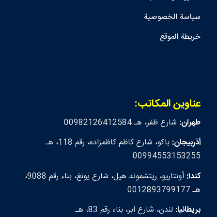
سياسة الخصوصية
خريطة الموقع
عناوين المكاتب:
طهران:
شارع ظفر، هـ 00982126412584
أذربيجان:
باكو، شارع كاظم كاظمزاده، رقم 118، هـ
00994553153255
كندا:
أونتاريو، ريتشموند هيل، شارع يونغ، بناء رقم 9088،
هـ 0012893799177
بريطانيا:
لندن، شارع ابر، بناء رقم 83، هـ