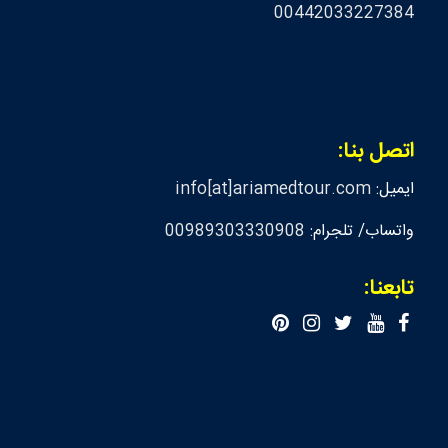
00442033227384
اتصل بنا:
ايميل:
info[at]ariamedtour.com
واتساب/ تلجرام:
00989303330908
تابعنا: