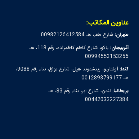
عناوين المكاتب:
طهران:
شارع ظفر، هـ 00982126412584
أذربيجان:
باكو، شارع كاظم كاظمزاده، رقم 118، هـ
00994553153255
كندا:
أونتاريو، ريتشموند هيل، شارع يونغ، بناء رقم 9088،
هـ 0012893799177
بريطانيا:
لندن، شارع ابر، بناء رقم 83، هـ
00442033227384