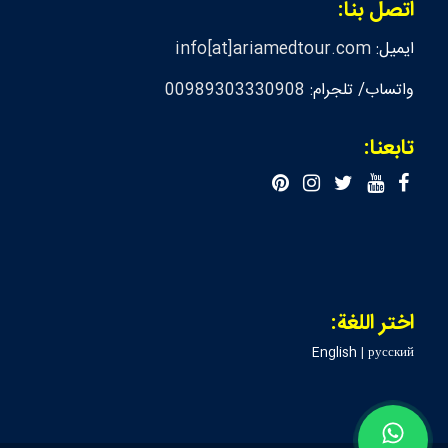
اتصل بنا:
ايميل:
info[at]ariamedtour.com
واتساب/ تلجرام:
00989303330908
تابعنا:
اختر اللغة:
English
|
русский