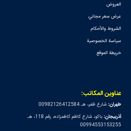
العروض
عرض سعر مجاني
الشروط والأحكام
سياسة الخصوصية
خريطة الموقع
عناوين المكاتب:
طهران:
شارع ظفر، هـ 00982126412584
أذربيجان:
باكو، شارع كاظم كاظمزاده، رقم 118، هـ
00994553153255