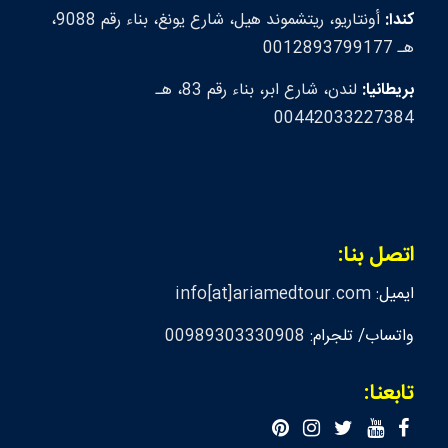
كندا:
أونتاريو، ريتشموند هيل، شارع يونغ، بناء رقم 9088،
هـ 0012893799177
بريطانيا:
لندن، شارع ابر، بناء رقم 83، هـ
00442033227384
اتصل بنا:
ايميل:
info[at]ariamedtour.com
واتساب/ تلجرام:
00989303330908
تابعنا: