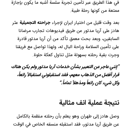
في هذا الطريق عبر تأمين تجربة سلسة أشبه ما يكون بإجازة
ممتعة من كونها رحلة طبية.
بعد وقت قليل من اختيار ايران لإجراء
جراحته التجميلية
عثر
هادز على آريا مدتور عن طريق فيديوهات تجارب مرضانا
السابقين، وبعد بحث معمق تأكد من أن آريا مدتور قادرة
على تأمين السلامة وراحة البال له، ولهذا تواصل مع فريقنا
وجرت بقية رحلته بسهولة مثل تناول كعكة حلوة.
”إنني عاجر عن التعبير بشأن خدمات آريا مدتور ولم يكن هناك
قرار أفضل من الذهاب معهم، فقد استقبلوني استقبالاً رائعاً،
وكل شيء كان رائعاً ومذهلاً تماماً.“
نتيجة عملية انف مثالية
وصل هادز إلى طهران وهو يعلم بأن رحلته منظمة بالكامل
عن طريق آريا مدتور، فقد استقبله منسقه الخاص في الوقت