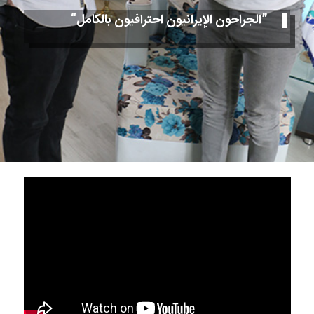
”الجراحون الإيرانيون احترافيون بالكامل“