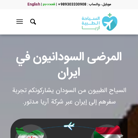
موبایل ، واتساب : 989303330908+
|
русский
|
English
المرضى السودانيون في
ايران
السياح الطبيون من السودان يشاركونكم تجربة
سفرهم إلى إيران عبر شركة آريا مدتور.