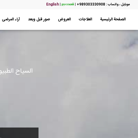
موبایل ، واتساب : 989303330908+
|
русский
|
English
الصفحة الرئيسية
العلاجات
العروض
صور قبل وبعد
آراء المرضى
ا
السياح الطبيو