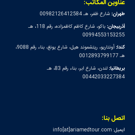
عناوين المكاتب:
طهران:
شارع ظفر، هـ 00982126412584
أذربيجان:
باكو، شارع كاظم كاظمزاده، رقم 118، هـ
00994553153255
كندا:
أونتاريو، ريتشموند هيل، شارع يونغ، بناء رقم 9088،
هـ 0012893799177
بريطانيا:
لندن، شارع ابر، بناء رقم 83، هـ
00442033227384
اتصل بنا:
ايميل:
info[at]ariamedtour.com