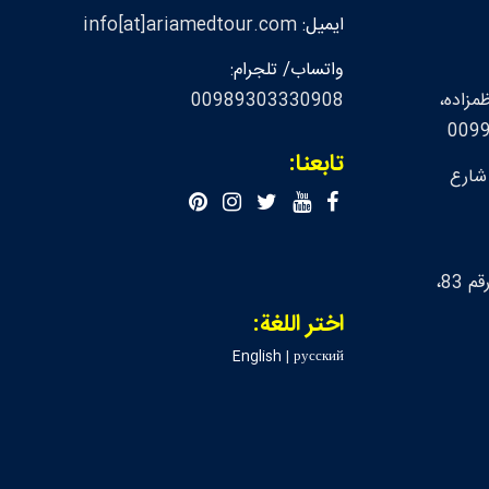
ايميل:
info[at]ariamedtour.com
واتساب/ تلجرام:
مزاده،
00989303330908
تابعنا:
 شارع
لندن، شارع ابر، بناء رقم 83،
اختر اللغة:
English
|
русский