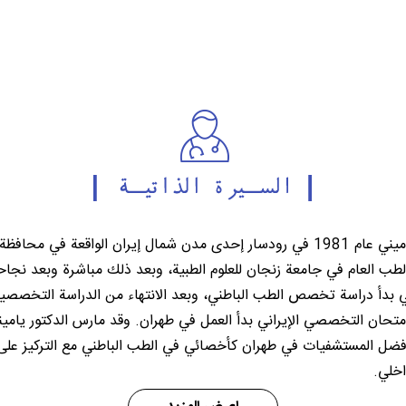
ولد الدكتور مهدي ياميني عام 1981 في رودسار إحدى مدن شمال إيران الواقعة ف
سة الطب العام في جامعة زنجان للعلوم الطبية، وبعد ذلك مباشرة وبعد نج
ني بدأ دراسة تخصص الطب الباطني، وبعد الانتهاء من الدراسة التخصص
لامتحان التخصصي الإيراني بدأ العمل في طهران. وقد مارس الدكتور يامي
 في أفضل المستشفيات في طهران كأخصائي في الطب الباطني مع التركيز على
اخلي.