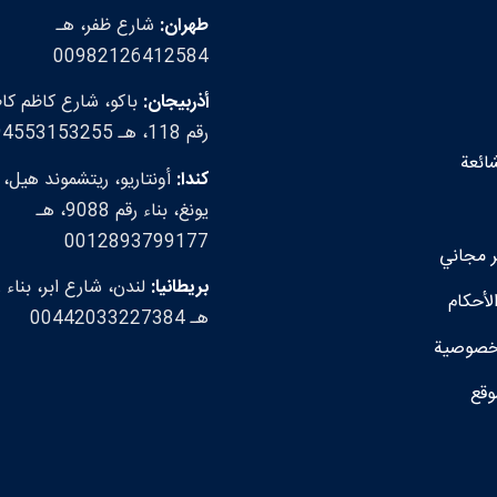
طهران:
شارع ظفر، هـ
00982126412584
أذربيجان:
باكو، شارع كاظم كاظ
رقم 118، هـ 00994553153255
شائعة
كندا:
أونتاريو، ريتشموند هيل،
يونغ، بناء رقم 9088، هـ
0012893799177
مجاني
بريطانيا:
لأحكام
هـ 00442033227384
خصوصية
وقع