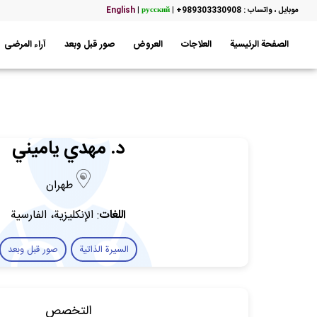
موبایل ، واتساب : 989303330908+
|
русский
|
English
الصفحة الرئيسية
العلاجات
العروض
صور قبل وبعد
آراء المرضى
د. مهدي ياميني
طهران
اللغات
: الإنكليزية، الفارسية
السيرة الذاتية
صور قبل وبعد
التخصص