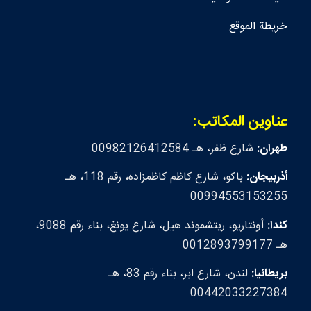
خريطة الموقع
عناوين المكاتب:
طهران:
شارع ظفر، هـ 00982126412584
أذربيجان:
باكو، شارع كاظم كاظمزاده، رقم 118، هـ
00994553153255
كندا:
أونتاريو، ريتشموند هيل، شارع يونغ، بناء رقم 9088،
هـ 0012893799177
بريطانيا:
لندن، شارع ابر، بناء رقم 83، هـ
00442033227384