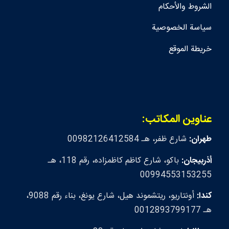
الشروط والأحكام
سياسة الخصوصية
خريطة الموقع
عناوين المكاتب:
طهران:
شارع ظفر، هـ 00982126412584
أذربيجان:
باكو، شارع كاظم كاظمزاده، رقم 118، هـ
00994553153255
كندا:
أونتاريو، ريتشموند هيل، شارع يونغ، بناء رقم 9088،
هـ 0012893799177