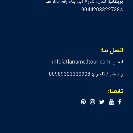
بريطانيا:
لندن، شارع ابر، بناء رقم 83، هـ
00442033227384
اتصل بنا:
ايميل:
info[at]ariamedtour.com
واتساب/ تلجرام:
00989303330908
تابعنا: