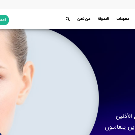
معلومات
المدونة
من نحن
احصل
الأذنين
ين يتعاملون