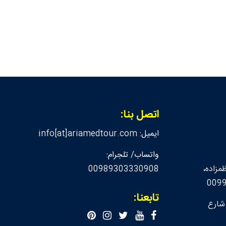
اتصل بنا:
ايميل:
info[at]ariamedtour.com
واتساب/ تلجرام:
مزاده،
00989303330908
تابعنا:
 شارع