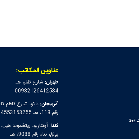
عناوين المكاتب:
طهران:
شارع ظفر، هـ
00982126412584
أذربيجان:
باكو، شارع كاظم كاظ
رقم 118، هـ 00994553153255
شائعة
كندا:
أونتاريو، ريتشموند هيل،
يونغ، بناء رقم 9088، هـ