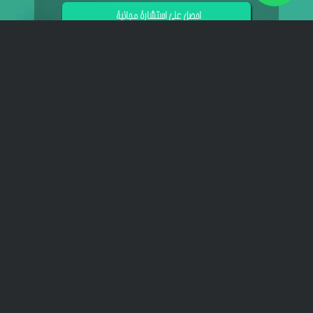
احصل على استشارة مجانية
Powered by
ARForms
افتتح مستشفى وفندق نيكان رسمياً في 27 حزيران عام 2011. وفي السنة الأولى
للتقييم، حصل مستشفى نيكان على المرتبة الأولى في الاعتماد والسلامة
للمرضى وأصبح أول مستشفى خاص في إيران يحصل على شهادة الجائزة
الخضراء الدولية.