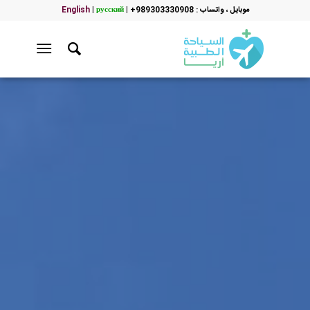
موبایل ، واتساب : 989303330908+
|
русский
|
English