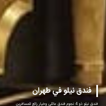
فندق نيلو في طهران
فندق نيلو ذو 4 نجوم فندق عائلي وخيار رائع للمسافرين