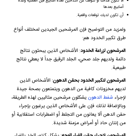
ألا تكون مدخناً أو تتوقف عن التدخين لعدة أسابيع قبل العملية وعدة
أسابيع بعدها
أن تكون لديك توقعات واقعية.
ولمزيد من التوضيح فإن المرشحين الجيدين لمختلف أنواع
طرق تكبير الخدود هم:
المرشحون لزراعة الخدود
: الأشخاص الذين يبحثون نتائج
دائمة ولديهم جلد صحي، الجلد الرقيق جداً لا يعطي نتائج
طبيعية.
المرشحون لتكبير الخدود بحقن الدهون
: الأشخاص الذين
لديهم مخزونات كافية من الدهون ويتمتعون بصحة جيدة
لإجراء
شفط الدهون
يشكلون مرشحين مثاليين لهذه الطريقة،
وبالإضافة لذلك فإن على الأشخاص الذين يرغبون بإجراء
حقن الدهن ألا يعانون من التجلط أو اضطرابات استقلابية أو
من إنتان حاد أو أمراض مزمنة شديدة.
المرشحون لإجراء حقن الفيلر للوجه
: يشكل كنتور الخد بالفيلر