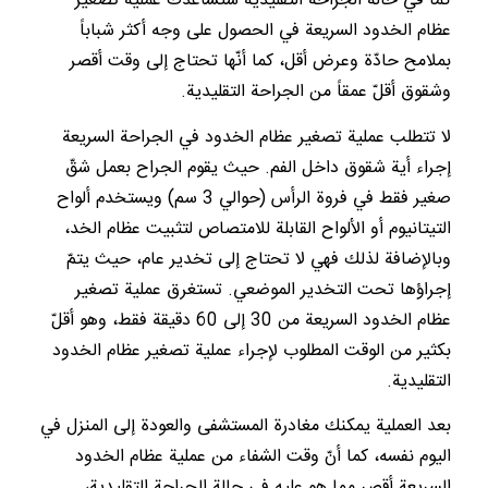
كما في حالة الجراحة التقليديّة ستساعدك عملية تصغير
عظام الخدود السريعة في الحصول على وجه أكثر شباباً
بملامح حادّة وعرض أقل، كما أنّها تحتاج إلى وقت أقصر
وشقوق أقلّ عمقاً من الجراحة التقليدية.
لا تتطلب عملية تصغير عظام الخدود في الجراحة السريعة
إجراء أية شقوق داخل الفم. حيث يقوم الجراح بعمل شقّ
صغير فقط في فروة الرأس (حوالي 3 سم) ويستخدم ألواح
التيتانيوم أو الألواح القابلة للامتصاص لتثبيت عظام الخد،
وبالإضافة لذلك فهي لا تحتاج إلى تخدير عام، حيث يتمّ
إجراؤها تحت التخدير الموضعي. تستغرق عملية تصغير
عظام الخدود السريعة من 30 إلى 60 دقيقة فقط، وهو أقلّ
بكثير من الوقت المطلوب لإجراء عملية تصغير عظام الخدود
التقليدية.
بعد العملية يمكنك مغادرة المستشفى والعودة إلى المنزل في
اليوم نفسه، كما أنّ وقت الشفاء من عملية عظام الخدود
السريعة أقصر مما هو عليه في حالة الجراحة التقليدية،