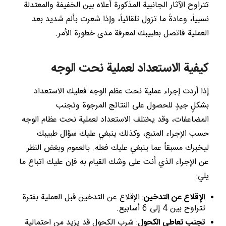
تتراوح الآثار الجانبية المذكورة أعلاه بين الخفيفة والمعتدلة
نسبياً، وعادةً ما تزول تلقائياً، وإذا شعرت بألم شديد بعد
العملية فاتصل بطبيبك لمعرفة مدى خطورة الأمر.
كيفية الاستعداد لعملية نحت الوجه
إذا أردت إجراء عملية نحت عظم الوجه فعليك الاستعداد
بشكلٍ جيدٍ للحصول على النتائج المرجوة وتجنب
المضاعفات، وقد يختلف الاستعداد لعملية نحت عظام الوجه
حسب الإجراء المتبع، وكذلك ينبغي عليك سؤال طبيبك
ليخبرك مسبقاً عما ينبغي عليك فعله. بالعموم وبغض النظر
عن الإجراء الذي أنت على وشك القيام به فإن عليك اتباع ما
يلي:
الإقلاع عن التدخين
: الإقلاع عن التدخين قبل العملية بفترة
تتراوح بين 4 إلى 6 أسابيع.
تجنب تعاطي الكحول
: شرب الكحول قد يزيد من احتمالية