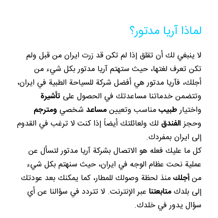
لماذا آريا مدتور؟
لا ينبغي لك أن تقلق إذا لم تكن قد زرت ايران من قبل ولم
تكن تعرف لغتها، حيث ستهتم آريا مدتور بكل شيء من
أجلك، فآريا مدتور هي أفضل شركة للسياحة الطبية في ايران،
وتتضمن خدماتنا مساعدتك في الحصول على
تأشيرة
واختيار
طبيب
مناسب وتعيين
مساعد
شخصي
ومترجم
وحجز
الفندق
لك ولعائلتك أيضاً إذا كنت لا ترغب في القدوم
إلى ايران بمفردك.
كل ما عليك فعله هو الاتصال بشركة آريا مدتور لتسأل عن
عملية نحت عظام الوجه في ايران، حيث سنهتم بكل شيء
من
أجلك
منذ لحظة وصولك للمطار، كما يمكنك بعد عودتك
إلى بلدك
متابعتنا
عبر الإنترنت. لا تتردد في سؤالنا عن أي
سؤال يدور في خلدك.