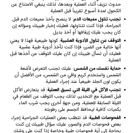
حدوث نزيف أثناء العملية وبعدها، لذلك ينبغي الامتناع عن
الكحول لمدة أسبوع تقريباً قبل العملية.
تجنب تناول مميعات الدم
: لا ينصح بأخذ مميعات الدم قبل
الجراحة، فإذا كنت تتناولها، فعليك إخبار طبيبك وسؤاله إن
كان يجب عليك إيقافها أو أخذ بديل.
ال
توقف عن تناول الأدوية العشبية
: كونها طبيعية فهذا لا يعني
أنها خالية من الضرر، فإذا كنت تأخذ أدوية طبية عشبية
فعليك أن تسأل طبيبك إن كان عليك التوقف عن أخذها قبل
العملية.
حماية
نفسك من الشمس
: عليك تجنب التعرض لأشعة
الشمس واستخدم كريم واقي من الشمس، من الأفضل أن
يكون لون الجلد طبيعياً عند إجراء العملية.
تجنب الأكل في الليلة التي تسبق العملية
: قد يتعارض الأكل
قبل العملية مع التخدير، لذلك يجب التوقف عن الطعام في
الليلة السابقة للعملية، ومن جهةٍ أخرى يجب شرب الماء
بكميات كافية ليحافظ الجسم على رطوبته.
الفحوصات الطبية
: قد تتطلب بعض العمليات الجراحية إجراء
بعض فحوصات الدم والصور، عليك سؤال طبيبك إن كنت
بحاجة إلى أية فحوصات طبية وخاصة إذا كنت على وشك