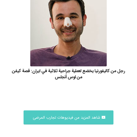
رجل من كاليفورنيا يخضع لعملية جراحية ثلاثية في ايران: قصة كيفن
من لوس أنجلس
شاهد المزيد من فيديوهات تجارب المرضى