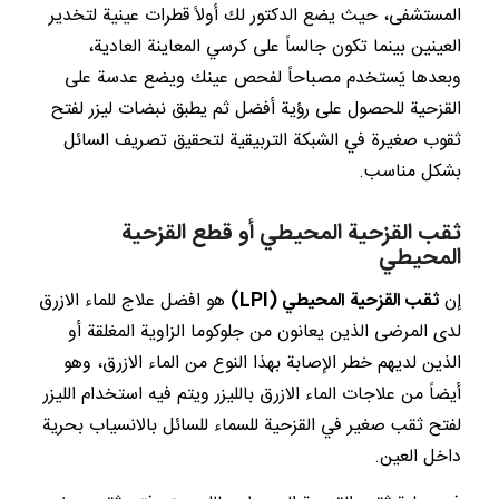
المستشفى، حيث يضع الدكتور لك أولاً قطرات عينية لتخدير
العينين بينما تكون جالساً على كرسي المعاينة العادية،
وبعدها يَستخدم مصباحاً لفحص عينك ويضع عدسة على
القزحية للحصول على رؤية أفضل ثم يطبق نبضات ليزر لفتح
ثقوب صغيرة في الشبكة التربيقية لتحقيق تصريف السائل
بشكل مناسب.
ثقب القزحية المحيطي أو قطع القزحية
المحيطي
إن
ثقب القزحية المحيطي
(LPI)
هو افضل علاج للماء الازرق
لدى المرضى الذين يعانون من جلوكوما الزاوية المغلقة أو
الذين لديهم خطر الإصابة بهذا النوع من الماء الازرق، وهو
أيضاً من علاجات الماء الازرق بالليزر ويتم فيه استخدام الليزر
لفتح ثقب صغير في القزحية للسماء للسائل بالانسياب بحرية
داخل العين.