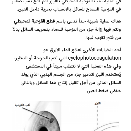
في عملية ثقب القزحية المحيطي بالليزر يتم فتح ثقب صغير
في القزحية للسماح للسائل بالانسياب بحرية داخل العين.
هناك عملية شبيهة جداً تدعى باسم
قطع القزحية المحيطي
وتتم فيها إزالة جزء من القزحية للسماء بتصريف السائل بدلاً
من فتح ثقوب فيها.
أحد الخيارات الأخرى لعلاج الماء الازرق هو
cyclophotocoagulation التي تتم بالجراحة أو التنظير،
وفي هذه العملية التي لا تتطلب مبيتاً في المستشفى
يُستخدم الليزر لتدمير جزء من الجسم الهدبي الذي يولد
السائل المائي من أجل تقليل إنتاج هذا السائل وبالتالي
خفض ضغط العين.