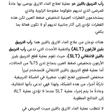
رأب التربيق بالليزر
هو عملية لعلاج الماء الازرق يوصى بها عادةً
للمرضى الذي لديهم خلوكوما مفتوحة الزاوية والذي
يستخدمون القطرات العينية لتخفيض ضغط العين لكن هذه
القطرات تؤدي إلى آثار جانبية لديهم أو لا تكون فعالة بما
يكفي.
هناك نوعان من علاج الماء الازرق بالليزر هما:
رأب التربيق
بليزر الأرغون
(ALT)
والتقنية الأحدث التي تدعى
رأب التربيق
بالليزر الانتقائي
(SLT)
، حيث تقوم عملية قطع التربيق بليزر
الأرغون بتخفيض ضغط العين بنجاح لدى 75% من الحالات،
أما عملية قطع التربيق بالليزر الانتقائي فتَستخدم ليزراً
منخفض المستوى لفتح ثقوب صغيرة في الشبكة التربيقية
تاركةً أجزاء من هذه الشبكة، ولهذا فهي تدعى بأنها انتقائية،
وعادةً ما يتم إجراء عملية SLT عندما لا تؤدي عملية ALT
إلى النتائج المطلوبة.
لا تتطلب عملية الماء الازرق بالليزر مبيت المريض في