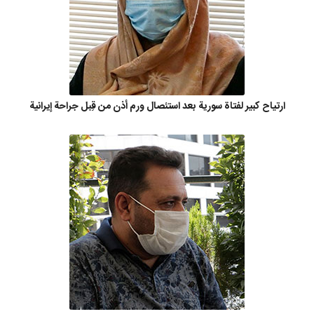
ارتياح كبير لفتاة سورية بعد استئصال ورم أذن من قِبل جراحة إيرانية