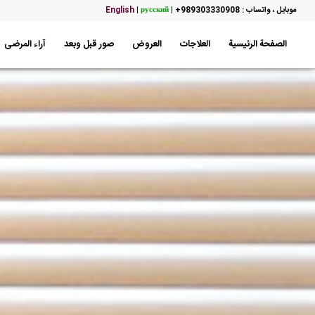
موبایل ، واتساب : 989303330908+
|
русский
|
English
الصفحة الرئيسية
العلاجات
العروض
صور قبل وبعد
آراء المرضى