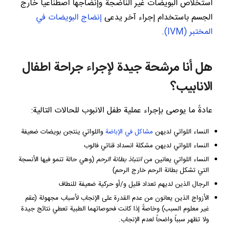
استخلاص البويضات غير الناضجة وإنضاجها اصطناعياً خارج
الجسم باستخدام إجراء آخر يدعى
إنضاج البويضات في
المختبر (IVM)
.
هل أنا مرشحة جيدة لإجراء جراحة اطفال
الانابيب؟
عادةً ما يوصى بإجراء عملية طفل الانبوب للحالات التالية:
النساء اللواتي لديهن
مشاكل في الإباضة
واللواتي ينتجن بويضات ضعيفة
النساء اللواتي لديهن مشكلة انسداد قناتي فالوب
النساء اللواتي يعانين من
انتباذ بطانة الرحم
(وهي حالة تنمو فيها الأنسجة
التي تشكل بطانة الرحم خارج الرحم)
الرجال الذين لديهم تعداد قليل و/أو حركية ضعيفة للنطاف
الأزواج الذين يعانون من عدم القدرة على الإنجاب لأسباب مجهولة (عقم
غير معلوم السبب) وخاصةً إذا كانت فحوصاتهما الطبية تعطي نتائج جيدة
ولا تظهر سبباً واضحاً لعدم الإنجاب.