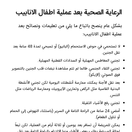
الرعاية الصحية بعد عملية اطفال الانابيب
بشكل عام ينصح باتباع ما يلي من تعليمات ونصائح بعد
عملية اطفال الانابيب:
لا تستحمي في حوض الاستحمام (البانيو) أو تسبحي لمدة 48 ساعة بعد
نقل الجنين.
تجنبي المغاطس المهبلية أو السدادات القطنية المهبلية.
تجنبي اللقاء الجنسي طالما لم تتم مشاهدة نبضات قلب الجنين بالتصوير
فوق الصوتي (الإيكو).
بعد نقل الأجنة يمكنك ممارسة أنشطتك اليومية لكن تجنبي الأنشطة
البدنية القاسية مثل الركض وتمارين الآيروبيك وممارسة الرياضات مثل
التنس.
تجنبي رفع الأشياء الثقيلة.
أمضي 24 ساعة من الراحة التامة في السرير (باستثناء النهوض إلى الحمام
أو تناول الطعام).
يمكن للمريضة أن تسافر بعد يومين أو ثلاثة أيام من العملية، لكن تبعاً
لحالة المريضة يطلب بعض الأطباء منها الالتزام بالراحة التامة بعد نقل