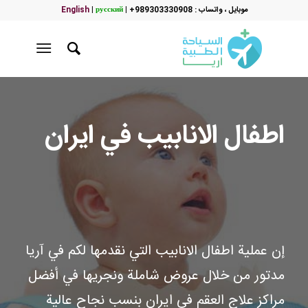
Filte
موبایل ، واتساب : 989303330908+
|
русский
|
English
هل لديك أي سؤال؟
الاسم:
*
اطفال الانابيب في ايران
وسيلة الاتصال المفضلة:
*
واتساب
إیمیل
عنوان الإیمیل
*
إن عملية اطفال الانابيب التي نقدمها لكم في آريا
مدتور من خلال عروض شاملة ونجريها في أفضل
رقم الموبایل
*
مراكز علاج العقم في ايران بنسب نجاح عالية