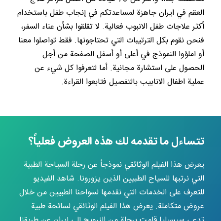
العقم في ايران جاهزة لمساعدتكم في إنجاب طفل باستخدام
Powered by
ARForms
أكثر علاجات طفل الانبوب فعالية. لا تقلقوا بشأن عناء السفر،
فنحن نقوم بكل الترتيبات التي تحتاجونها. فقط تواصلوا معنا
أو املؤوا النموذج في أعلى أو أسفل الصفحة من أجل
الحصول على استشارة مجانية. أما لتعرفوا كل شيء عن
عملية اطفال الانابيب بالتفصيل فتابعوا القراءة.
تتساءل ما تقدمه لك هذه العروض فعلياً؟
يعرض هذا الفيلم الوثائقي نموذجاً عن رحلة السياحة الطبية
التي نرتبها للسياح الطبيين الذين يزورونا. شاهد الفيديو
للتعرف على الخدمات التي نقدمها لسواحنا الطبيين من خلال
عروض متكاملة. يعرض هذا الفيلم الوثائقي لسائحة طبية
تدعى سيسيليا قامت برحلة من النرويج إلى إيران عن طريقنا