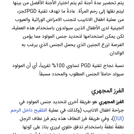
يتم تحضير عدة أجنة ثم يتم اختيار الأجنة الأفضل من بينها
ليتم نقلها إلى رحم المرأة. عادةً ما تهدف تقنية PGDكجزء
من عملية اطفال الانابيب لتجنب الامراض الوراثية والعيوب
الجينية لدى الأطفال الذين سيولدون باستخدام هذه العملية،
لكن يمكن استخدامها لتحديد جنس المولود مما يؤمن
الفرصة لزرع الجنين الذي يحمل الجنس الذي يرغب به
الوالدان.
نسبة نجاح تقنية PGD تساوي 100% تقريباً، أي أن المولود
سيولد حاملاً الجنس المطلوب والمحدد مسبقاً.
الفرز المجهري
الفرز المجهري
هو طريقة أخرى لتحديد جنس المولود في
جراحة اطفال الانابيب (وكذلك في عملية
التلقيح داخل الرحم
(IUI)
)، وفي طريقة فرز النطاف هذه يتم فرز نطاف الرجل
نطفةً نطفةً باستخدام تدفق خلوي ليزري بناءً على كونها