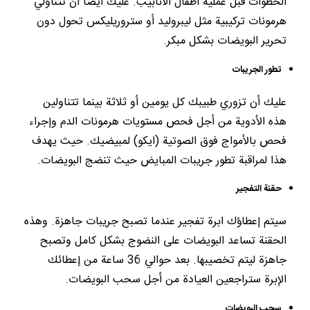
الخطوات قبل عملية اطفال الانابيب. عليك أيضاً أن تتناولي
هرمونات تركيبية مثل ليبروليد أو ستروريليكس تحول دون
تحرير البويضات بشكل مبكر.
تطور الجريبات
عليك أن تزوري طبيبك كل يومين أو ثلاثة بينما تتناولين
هذه الأدوية من أجل فحص مستويات هرمونات الدم وإجراء
فحص بالأمواج فوق الصوتية (ايكو) لمبيضيك. حيث يهدف
هذا لمراقبة تطور جريبات المبايض حيث تنضج البويضات.
حقنة التفجير
سيتم إعطاؤك ابرة تفجير عندما تصبح جريبات جاهزة. وهذه
الحقنة تساعد البويضات على النضوج بشكل كامل وتصبح
جاهزة ليتم تخصيبها. بعد حوالي 36 ساعة من إعطائك
الإبرة ستراجعين العيادة من أجل سحب البويضات.
سحب البويضات