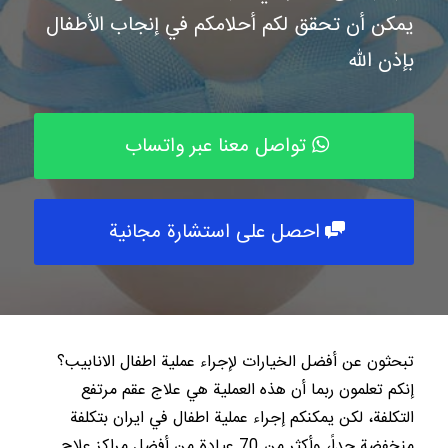
يمكن أن تحقق لكم أحلامكم في إنجاب الأطفال
ما هو العلاج المطلوب؟
*
بإذن الله
عملية تجميل الأنف
تواصل معنا عبر واتساب
أي خيار يصف حالتك؟
البحث عن إجراء العلاج المناسب والحصول على استشارة ما قبل العلاج
احصل على استشارة مجانية
وصف العلاج
تبحثون عن أفضل الخيارات لإجراء عملية اطفال الانابيب؟
إنكم تعلمون ربما أن هذه العملية هي علاج عقم مرتفع
التكلفة، لكن يمكنكم إجراء عملية اطفال في ايران بتكلفة
إرسال
منخفضة جداً، وأكثر من 70 عيادة من أفضل مراكز علاج