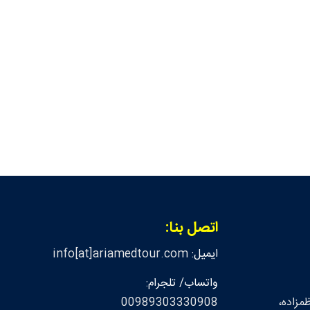
اتصل بنا:
ايميل:
info[at]ariamedtour.com
واتساب/ تلجرام:
مزاده،
00989303330908