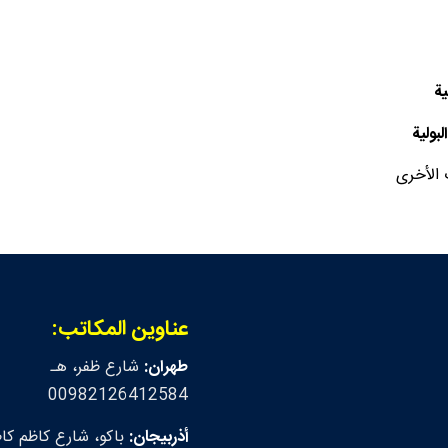
ية
بولية
 الأخرى
عناوين المكاتب:
طهران:
شارع ظفر، هـ
00982126412584
أذربيجان:
باكو، شارع كاظم كاظ