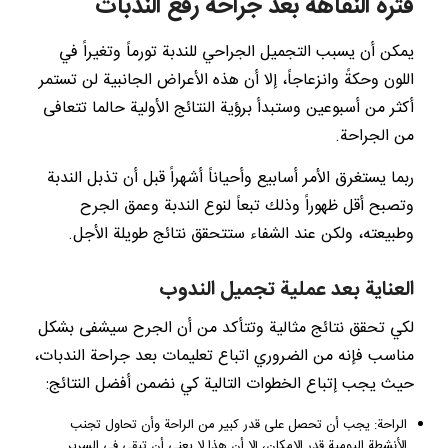
فترة النقاهة بعد جراحة رفع الندبات
يمكن أن يسبب التجميل الجراحي للندبة تورماً وتغيراً في
اللون وحكةً وانزعاجاً، إلا أن هذه الأعراض الجانبية لن تستمر
أكثر من أسبوعين وستبدأ برؤية النتائج الأولية حالما تتعافى
من الجراحة.
ربما يستغرق الأمر أسابيع وأحياناً أشهراً قبل أن تذبل الندبة
وتصبح أقل ظهوراً وذلك تبعاً لنوع الندبة وعمق الجرح
وطبيعته، ولكن عند الشفاء ستتحقق نتائج طويلة الأجل.
العناية بعد عملية تجميل الندوب
لكي تحقق نتائج مثالية وتتأكد من أن الجرح سيشفى بشكل
مناسب فإنه من الضروري اتباع تعليمات بعد جراحة الندبات،
حيث يجب إتباع الخطوات التالية كي نضمن أفضل النتائج:
الراحة: يجب أن تحصل على قدر كبير من الراحة وأن تحاول تجنب
الأنشطة اليومية قدر الإمكان، إلا أن هذا لا يعني أن تبقى في السرير.