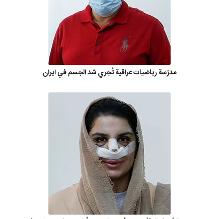
مدرّسة رياضيات عراقية تُجري شد الجسم في ايران