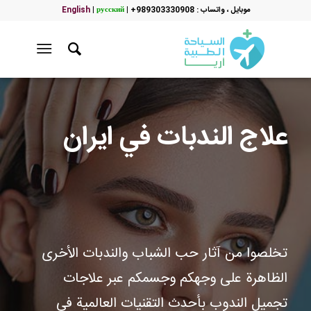
موبایل ، واتساب : 989303330908+
|
русский
|
English
علاج الندبات في ايران
تخلصوا من آثار حب الشباب والندبات الأخرى
الظاهرة على وجهكم وجسمكم عبر علاجات
تجميل الندوب بأحدث التقنيات العالمية في