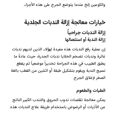
والكوعين إلخ عندما يتوضع الجرح على هذه الأجزاء.
خيارات معالجة إزالة الندبات الجلدية
إزالة الندبات جراحياً
إزالة الندبة أو استئصالها
إن عملية رفع الندبات هذه مفيدة لهؤلاء الذين لديهم ندبات
غائرة وندبات تضخم الخلايا ندبات الجدرة، حيث عادةً ما
يطبق الطبيب في هذه الجراحة تخديراً موضعياً ثم يقطع
نسيج الندبة ويقوم بتشكيل طبقة أو اثنتين من القطب بالغة
الصغر لإغلاق الجرح.
الطيات والطعوم
يمكن معالجة تقلصات ندوب الحروق والتندب الكبير الناتج
عن الأذيات أو الرضوض باستخدام طريقة علاج الندبات هذه.