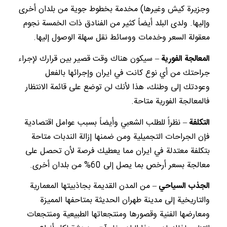
وجزيرة كيش وغيرها) مخدمة بخطوط جوية من بلدان أخرى
وإليها. ولدى البلد أيضاً كثير من الفنادق ذات الخمسة نجوم
معقولة السعر وخدمات ووسائط نقل سهلة الوصول إليها.
المعالجة الفورية
– سيكون هناك وقت قصير بين قرارك لإجراء
جراحتك من أي نوع كانت في ايران وإجرائها بالفعل
وعودتك إلى وطنك، هذا لأنك لن توضع على قائمة الانتظار
فالمعالجة الفورية متاحة.
التكلفة
– نظراً للطلب الشعبي وأيضاً بسبب عوامل اقتصادية
فإن الجراحات التجميلية ومن ضمنها إزالة الندبات متاحة
بتكلفة معتدلة في ايران مما يعطيك فرصة لأن تحصل على
معالجة بسعر أرخص بما يصل إلى 60% من بلدان أخرى.
الجذب السياحي
– من المدن القديمة بجاذبيتها المعمارية
والتاريخية إلى مدينة طهران الحديثة بمتاحفها المميزة
ومعارضها الفنية وقصورها ومنتجعاتها الطبيعية ومنتجعات