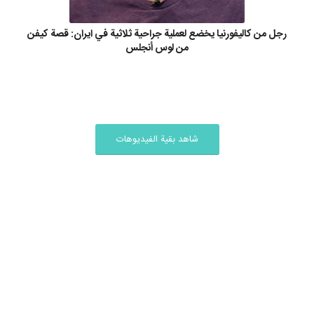
رجل من كاليفورنيا يخضع لعملية جراحية ثلاثية في ايران: قصة كيفن
من لوس أنجلس
شاهد بقية الفيديوهات