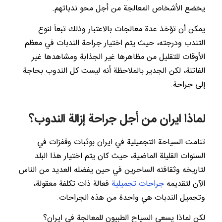
يخضع الأشخاص المعالجة من أجل محو ندباتهم.
يمكن أن تؤخذ عدة معالجات بالاعتبار وذلك تبعاً لنوع
التندب ودرجته، حيث يتم اختيار جراحة الندبات في معظم
الأوقات للتقليل من مظاهرها غير الجذابة ومشاهدها غير
الفاتنة، لكن الجدير بالملاحظة أنه ليست كل الندوب بحاجة
إلى جراحة.
لماذا ايران من أجل جراحة إزالة الندوب؟
تنامت السياحة التجميلية في ايران بوثبات وقفزات في
السنوات القليلة الماضية، حيث كان يتم اختيار هذا البلد
لتاريخه وثقافته الساحرين في حين يفضله العديد من الناس
الآن لتقديمه
جراحات تجميلية
فعالة ذات تكلفة معقولة،
وتجميل الندبات هي واحدة من هذه الجراحات.
لكن لماذا يسعى السياح الطبيون للمعالجة في ايران؟