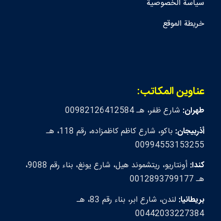
سياسة الخصوصية
خريطة الموقع
عناوين المكاتب:
طهران:
شارع ظفر، هـ 00982126412584
أذربيجان:
باكو، شارع كاظم كاظمزاده، رقم 118، هـ
00994553153255
كندا:
أونتاريو، ريتشموند هيل، شارع يونغ، بناء رقم 9088،
هـ 0012893799177
بريطانيا:
لندن، شارع ابر، بناء رقم 83، هـ
00442033227384