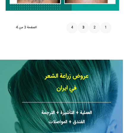
1
2
3
4
الصفحة 3 من 4
عروض زراعة الشعر
في ايران
العملیة + التأشیرة + الترجمة
الفندق + المواصلات