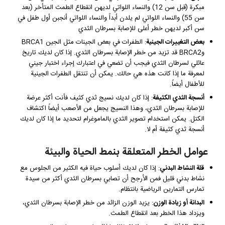
مبكرة (قبل سن 12) والنساء اللواتي لديهن انقطاع الطمث المتأخر (بعد
سن 55) والنساء اللواتي لم يلدن أبداً والنساء اللواتي أنجبن أول طفل في
سن أكبر لديهن خطر أعلى للإصابة بسرطان الثدي
بعض التغييرات الجينية
: الطفرات في بعض الجينات مثل الجين BRCA1
وBRCA2 قد تزيد من خطر الإصابة بسرطان الثدي. إذا كان لديك تاريخ
عائلي لسرطان الثدي فيجب أن تضعي في اعتبارك إجراء اختبار جيني
لمعرفة ما إذا كانت هذه هي حالك. يمكن أن تنتقل الطفرات الجينية
للأطفال أيضاً.
أنسجة الثدي الكثيفة
: إذا كان لديك نسيج ثدي كثيف فأنت أكثر عرضة
للإصابة بسرطان الثدي، وهذا النسيج يجعل من الأصعب أيضاً اكتشاف
الكتل. يمكن استخدام تصوير الثدي بالماموغرام لتحديد ما إذا كان لديك
أنسجة ثدي كثيفة أم لا.
عوامل الخطر المتعلقة بنمط الحياة والبيئة
قلة النشاط البدني
: إذا كان لديك أسلوب حياة فيه الكثير من الجلوس مع
نشاط بدني قليل فمن الأرجح أن تصابي بسرطان الثدي أكثر من سيدة
تمارس التمارين الرياضية بانتظام.
البدانة أو زيادة الوزن
: يزيد الوزن الزائد من خطر الإصابة بسرطان الثدي،
ويزداد هذا الخطر بعد انقطاع الطمث.