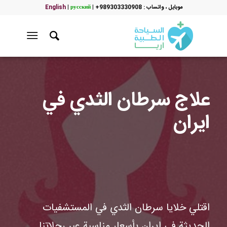
موبایل ، واتساب : 989303330908+
|
русский
|
English
علاج سرطان الثدي في
ايران
اقتلي خلايا سرطان الثدي في المستشفيات
الحديثة في ايران بأسعار مناسبة عبر رحلاتنا