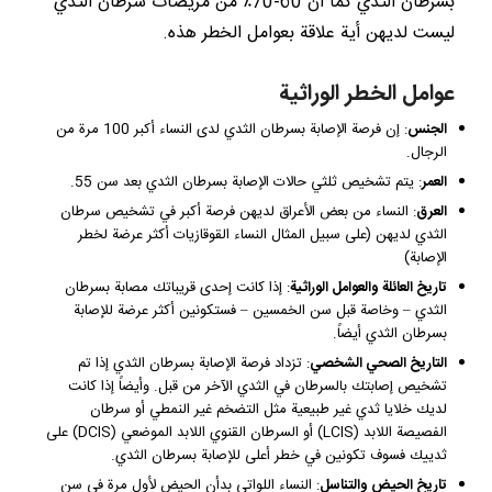
بسرطان الثدي كما أن 60-70٪ من مريضات سرطان الثدي
ليست لديهن أية علاقة بعوامل الخطر هذه.
عوامل الخطر الوراثية
الجنس
: إن فرصة الإصابة بسرطان الثدي لدى النساء أكبر 100 مرة من
الرجال.
العمر
: يتم تشخيص ثلثي حالات الإصابة بسرطان الثدي بعد سن 55.
العرق
: النساء من بعض الأعراق لديهن فرصة أكبر في تشخيص سرطان
الثدي لديهن (على سبيل المثال النساء القوقازيات أكثر عرضة لخطر
الإصابة)
تاريخ العائلة والعوامل الوراثية
: إذا كانت إحدى قريباتك مصابة بسرطان
الثدي – وخاصة قبل سن الخمسين – فستكونين أكثر عرضة للإصابة
بسرطان الثدي أيضاً.
التاريخ الصحي الشخصي
: تزداد فرصة الإصابة بسرطان الثدي إذا تم
تشخيص إصابتك بالسرطان في الثدي الآخر من قبل. وأيضاً إذا كانت
لديك خلايا ثدي غير طبيعية مثل التضخم غير النمطي أو سرطان
الفصيصة اللابد (LCIS) أو السرطان القنوي اللابد الموضعي (DCIS) على
ثدييك فسوف تكونين في خطر أعلى للإصابة بسرطان الثدي.
تاريخ الحيض والتناسل
: النساء اللواتي بدأن الحيض لأول مرة في سن