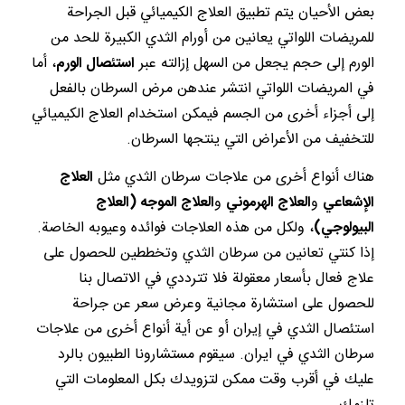
بعض الأحيان يتم تطبيق العلاج الكيميائي قبل الجراحة
للمريضات اللواتي يعانين من أورام الثدي الكبيرة للحد من
الورم إلى حجم يجعل من السهل إزالته عبر
استئصال الورم
، أما
في المريضات اللواتي انتشر عندهن مرض السرطان بالفعل
إلى أجزاء أخرى من الجسم فيمكن استخدام العلاج الكيميائي
للتخفيف من الأعراض التي ينتجها السرطان.
هناك أنواع أخرى من علاجات سرطان الثدي مثل
العلاج
الإشعاعي
و
العلاج الهرموني
و
العلاج الموجه (العلاج
البيولوجي)
، ولكل من هذه العلاجات فوائده وعيوبه الخاصة.
إذا كنتي تعانين من سرطان الثدي وتخططين للحصول على
علاج فعال بأسعار معقولة فلا تترددي في الاتصال بنا
للحصول على استشارة مجانية وعرض سعر عن جراحة
استئصال الثدي في إيران أو عن أية أنواع أخرى من علاجات
سرطان الثدي في ايران. سيقوم مستشارونا الطبيون بالرد
عليك في أقرب وقت ممكن لتزويدك بكل المعلومات التي