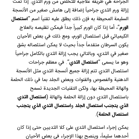
الجراحة هي طريقة علاجية للتخلص من ورم الثدي. إذا تمت
إزالة ورم الثدي جراحياً إضافة إلى هامش صغير من الأنسجة
السليمة المحيطة به فإن ذلك يطلق عليه تقنياً اسم ”
استئصال
الورم
“، أما إذا كان الورم كبيراً جداً فيمكن تقليصه بالعلاج
الكيميائي قبل استئصال الورم، ومع ذلك في بعض الأحيان
يكون السرطان متقدماً جداً بحيث لا يمكن استئصاله بشق
صغير في الثدي، وبالتالي يجب إزالة الثدي بالكامل جراحياً
وهو ما يسمى ”
استئصال الثدي
“. في معظم جراحات
استئصال الثدي تتم إزالة جميع أنسجة الثدي مثل الأنسجة
الدهنية والفصوص والقنوات وبعض الجلد بما في ذلك الحلمة
والهالة المحيطة بها، ولكن التقنيات الجديدة تسمح
باستئصال الثدي دون إزالة الحلمة والهالة (
استئصال الثدي
الذي يتجنب استئصال الجلد
و
استئصال الثدي الذي يتجنب
استئصال الحلمة
).
يمكن إجراء استئصال الثدي على كلا الثديين حتى إذا كان
أحدهما سليماً، وينصح بهذا الإجراء في بعض الأحيان