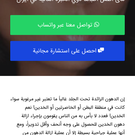
تواصل معنا عبر واتساب
احصل على استشارة مجانية
إن الدهون الزائدة تحت الجلد غالباً ما تعتبر غير مرغوبة سواء
كانت في منطقة البطن أو الخاصرتين أو الخدين! نعم
الخدين! فعدد لا بأس به من الناس يقومون بإجراء ازالة
دهون الخدين للحصول على وجه أنحف وأقل تدويراً، ومع
أنها عملية جراحية بسيطة إلا أن عملية ازالة الدهون من