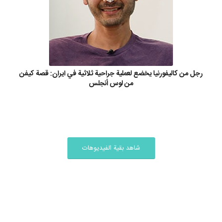
رجل من كاليفورنيا يخضع لعملية جراحية ثلاثية في ايران: قصة كيفن
من لوس أنجلس
شاهد بقية الفيديوهات