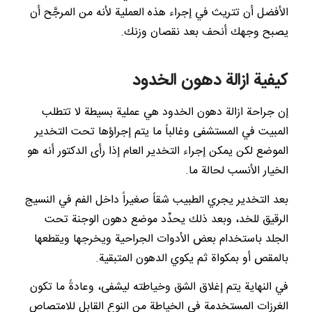
الأفضل أن تتريث في إجراء هذه العملية لأنه من المرجَّح أن
يصبح وجهك أنحف بعد نقصان وزنك.
كيفية ازالة دهون الخدود
إن جراحة ازالة دهون الخدود هي عملية بسيطة لا تتطلب
المبيت في المستشفى وغالباً ما يتم إجراؤها تحت التخدير
الموضع لكن يمكن إجراء التخدير العام إذا رأى الدكتور أنه هو
الخيار الأنسب لحالة ما.
بعد التخدير يجري الطبيب شقاً صغيراً داخل الفم في النسيج
الرقيق للخد، وبعد ذلك يحدِّد موضع دهون الوجنة تحت
الجلد باستخدام بعض الأدوات الجراحية ويخرجها ويقطعها
بالمقص أو بمكواة ثم يكوي الدهون المتبقية.
في النهاية يتم إغلاق الشق وخياطته ليشفى، وعادةً ما تكون
الغرزات المستخدمة في الخياطة من النوع القابل للامتصاص