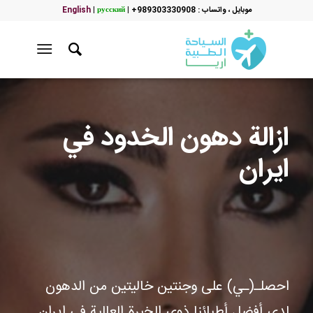
موبایل ، واتساب : 989303330908+
|
русский
|
English
ازالة دهون الخدود في
ايران
احصلـ(ـي) على وجنتين خاليتين من الدهون
لدى أفضل أطبائنا ذوي الخبرة العالية في ايران