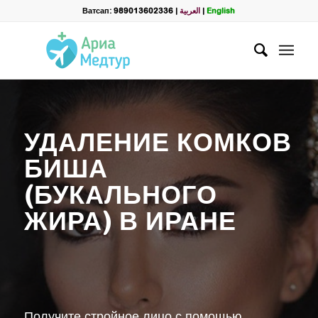
Filter
Ватсап: 989013602336
|
العربية
|
English
Запросить пакет услуг
пластической хирургии
Полное Имя
*
УДАЛЕНИЕ КОМКОВ
Ватсап
*
БИША
(БУКАЛЬНОГО
Э.почта
ЖИРА) В ИРАНЕ
Выберите лечение:
*
Получите стройное лицо с помощью