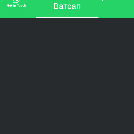
Ватсап
Get in Touch
+989013602336