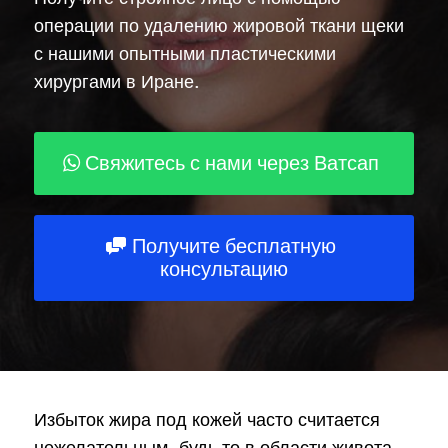
Описание
операции по удалению жировой ткани щеки
с нашими опытными пластическими
хирургами в Иране.
Свяжитесь с нами через Ватсап
ЗАБРОНИРОВАТЬ
Powered by
ARForms
Получите бесплатную
консультацию
Избыток жира под кожей часто считается
нежелательным, будь то в области живота,