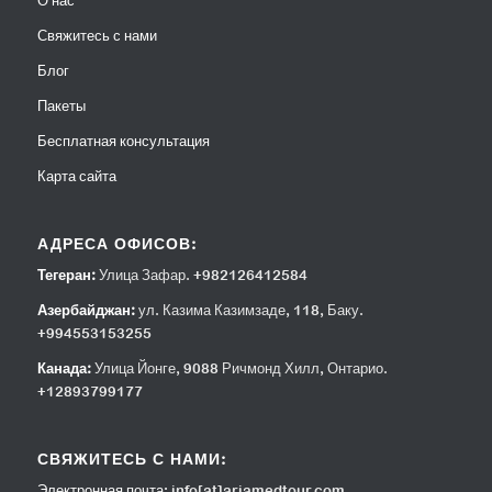
О нас
Свяжитесь с нами
Блог
Пакеты
Бесплатная консультация
Карта сайта
АДРЕСА ОФИСОВ:
Тегеран:
Улица Зафар. +982126412584
Азербайджан:
ул. Казима Казимзаде, 118, Баку.
+994553153255
Канада:
Улица Йонге, 9088 Ричмонд Хилл, Онтарио.
+12893799177
СВЯЖИТЕСЬ С НАМИ:
Электронная почта:
info[at]ariamedtour.com