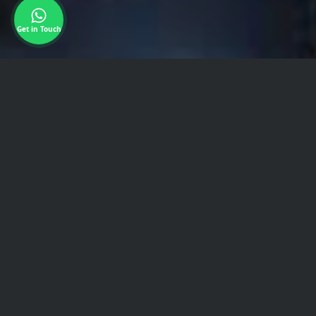
Get in Touch
МЫ КТО
АриаМедТур – крупнейший поставщик
медицинских услуг в Иране. Команда
квалифицированных, опытных
профессионалов специализируется на
медицинском туризме, турах и туристических
услугах для иностранных пациентов со