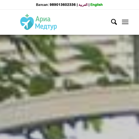
Ватсап: 989013602336
|
العربية
|
English