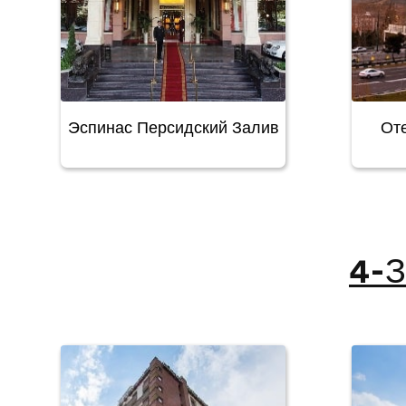
Эспинас Персидский Залив
От
4-