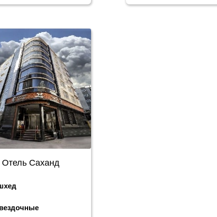
Отель Саханд
шхед
Звездочные