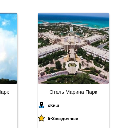
Парк
Отель Марина Парк
cКиш
5-Звездочные