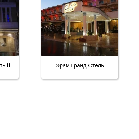
ь II
Эрам Гранд Отель