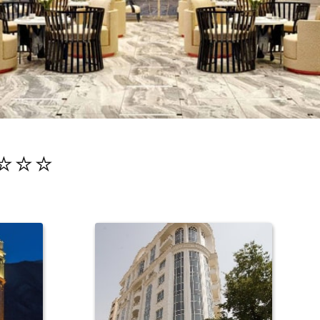
⭐️⭐️⭐️