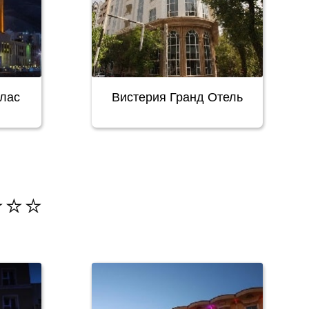
лас
Вистерия Гранд Отель
️⭐️⭐️