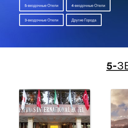
5-вездочные Отели
4-вездочные Отели
3-вездочные Отели
Другие Города
5-З