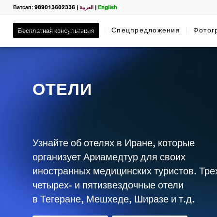
Ватсап: 989013602336
|
العربية
|
English
Главная
Бесплатная консультация
Процедуры
Спецпредложения
Фотог
ОТЕЛИ
Узнайте об отелях в Иране, которые
организует Ариамедтур для своих
иностранных медицинских туристов. Трех
четырех- и пятизвездочные отели
в Тегеране, Мешхеде, Ширазе и т.д.