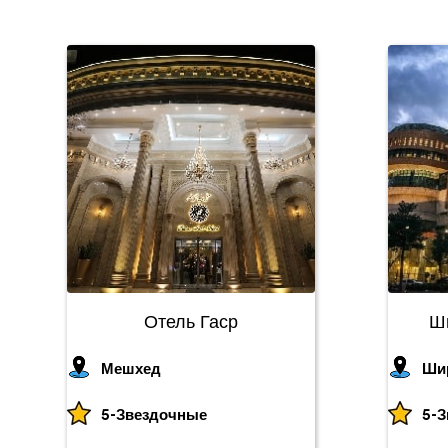
Отель Гаср
Ш
Мешхед
Ши
5-Звездочные
5-