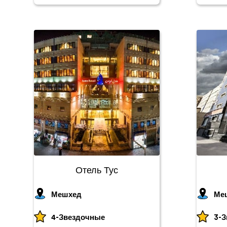
Отель Тус
Мешхед
Ме
4-Звездочные
3-