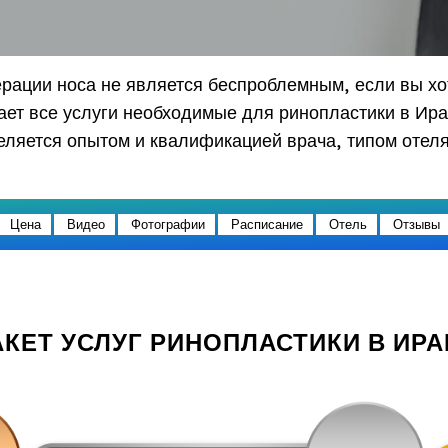
ege
дуру
инопластика
Ревизионная ринопластика
рации носа не является беспроблемным, если вы хот
ет все услуги необходимые для ринопластики в Иран
еляется опытом и квалификацией врача, типом отеля
Отправить
Цена
Видео
Фотографии
Расписание
Отель
Отзывы
Powered by
ARForms
Заказать сейчас
Powered by
ARForms
АКЕТ УСЛУГ РИНОПЛАСТИКИ В ИРА