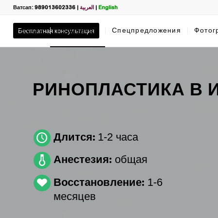
Ватсап: 989013602336
|
العربية
|
English
Главная
Бесплатная консультация
Процедуры
Спецпредложения
Фотог
Filter
РИНОПЛАСТИКА В 
Filter
1-2 часа
Длится:
Полное имя
*
name
*
общая
Анестезия:
1-6
Восстановление:
Ватсап
*
What
месяцев