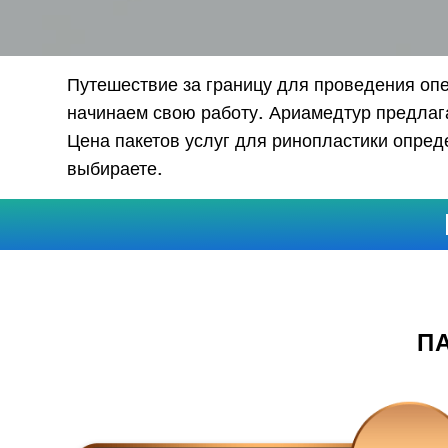
mess
Выберите проце
Первичная р
Путешествие за границу для проведения опе
Описание
начинаем свою работу. Ариамедтур предлага
Цена пакетов услуг для ринопластики опред
выбираете.
П