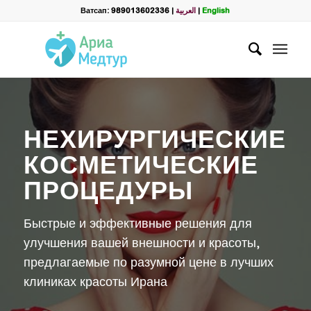
Filter
Ватсап: 989013602336
|
العربية
|
English
Запросить пакет
НЕХИРУРГИЧЕСКИЕ
КОСМЕТИЧЕСКИЕ ПРОЦЕДУРЫ
Полное Имя
*
НЕХИРУРГИЧЕСКИЕ
КОСМЕТИЧЕСКИЕ
Ватсап
*
ПРОЦЕДУРЫ
Э.почта
Быстрые и эффективные решения для
улучшения вашей внешности и красоты,
предлагаемые по разумной цене в лучших
Выберите лечение:
*
клиниках красоты Ирана
Филлеры