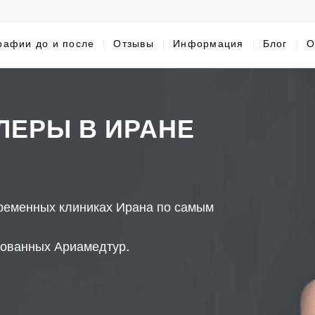
рафии до и после
Отзывы
Информация
Блог
О
ЕРЫ В ИРАНЕ
 пакет НЕХИРУРГИЧЕСКИЕ КОСМЕТИЧЕ
РЫ
ременных клиниках Ирана по самым
изованных Ариамедтур.
Э.почта