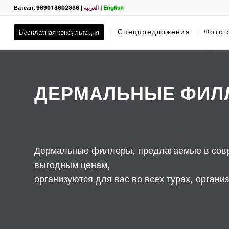
Ватсап: 989013602336
|
العربية
|
English
Главная
Бесплатная консультация
Процедуры
Спецпредложения
Фотог
ДЕРМАЛЬНЫЕ ФИЛЛ
Filter
Запросить
ПРОЦЕДУ
Полное Имя
*
Дермальные филлеры, предлагаемые в сов
выгодным ценам,
организуются для вас во всех турах, орган
Ватсап
*