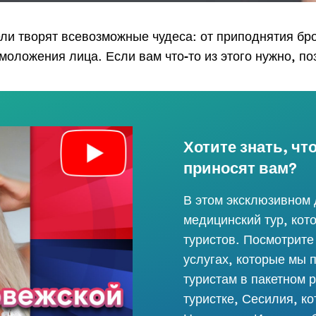
е:
*
и творят всевозможные чудеса: от приподнятия бро
оложения лица. Если вам что-то из этого нужно, по
Хотите знать, чт
приносят вам?
ЗАБРОНИРОВАТЬ
В этом эксклюзивном
медицинский тур, кот
Powered by
ARForms
туристов. Посмотрите
услугах, которые мы
туристам в пакетном 
туристке, Сесилия, к