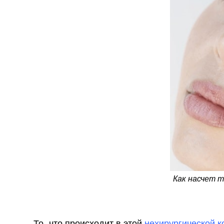
Как насчет т
То, что происходит в этой
нехирургической к