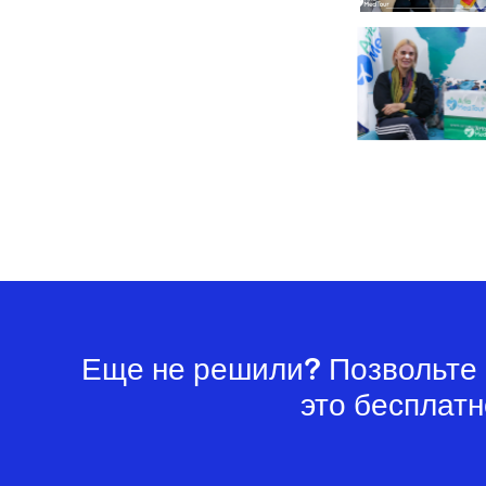
Еще не решили? Позвольте 
это бесплатн