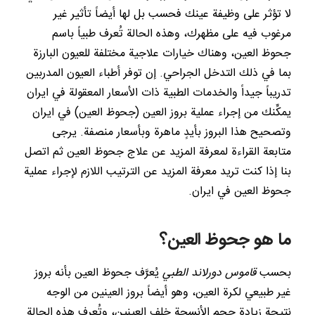
لا تؤثر على وظيفة عينك فحسب بل لها أيضاً تأثير غير
مرغوب فيه على مظهرك، وهذه الحالة تُعرف طبياً باسم
جحوظ العين، وهناك خيارات علاجية مختلفة للعيون البارزة
بما في ذلك التدخل الجراحي. إن توفر أطباء العيون المدربين
تدريباً جيداً والخدمات الطبية ذات الأسعار المعقولة في ايران
يمكِّنك من إجراء عملية بروز العين (جحوظ العين) في ايران
وتصحيح هذا البروز بأيدٍ ماهرة وبأسعار منصفة. يرجى
متابعة القراءة لمعرفة المزيد عن علاج جحوظ العين ثم اتصل
بنا إذا كنت تريد معرفة المزيد عن الترتيب اللازم لإجراء عملية
جحوظ العين في ايران.
ما هو جحوظ العين؟
بحسب
قاموس دورلاند الطبي
يُعرَّف جحوظ العين بأنه بروز
غير طبيعي لكرة العين، وهو أيضاً بروز العينين من الوجه
نتيجة زيادة حجم الأنسجة خلف العينين، وتُعرف هذه الحالة