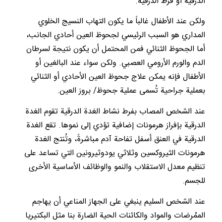
الدرقية أو فرط الدرقية.
ولكن عند الأطفال غالباً ما يكون التهاب النسيج الخلوي
المداري هو السبب الرئيسي لجحوظ العين أحادي الجانب،
أما الجحوظ الثنائي فمن المحتمل أن يكون نتيجة لسرطان
الدم والورم الأرومي العصبي. ولكن سواء عند البالغين أو
الأطفال فإنه يمكن علاج جحوظ العين الأحادي أو الثنائي
بعملية جراحية تُسمى عملية جحوظ/ بروز العين.
عند الشخص المصاب بفرط نشاط الغدة الدرقية تقوم الغدة
الدرقية بإفراز هرمونات إضافية تؤدي إلى نموها. تقع الغدة
الدرقية في العنق أسفل تفاحة آدم مباشرةً، وتُنتج الغدة
هرمونات الثيروكسين وثلاثي يودوثيرونين التي تساعد على
تنظيم معدل الاستقلاب والنمو والوظائف الأساسية الأخرى
للجسم.
عند الشخص السليم ينبغي على الجهاز المناعي أن يهاجم
الممْرضات والمواد والكائنات الحية الضارة بنا مثل البكتيريا