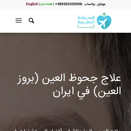
موبایل ، واتساب : 989303330908+
|
русский
|
English
علاج جحوظ العين (بروز
العين) في ايران