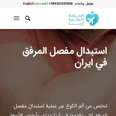
موبایل ، واتساب : 989303330908+
|
русский
|
English
استبدال مفصل المرفق
في ايران
تخلص من ألم الكوع عبر عملية استبدال مفصل
المرفق التي نقدمها في آريا مدتور بأرخص الأسعار