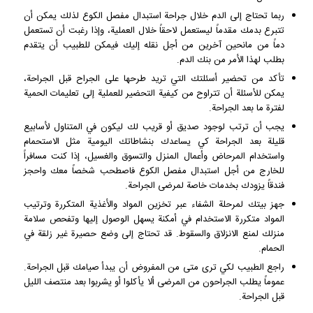
ربما تحتاج إلى الدم خلال جراحة استبدال مفصل الكوع لذلك يمكن أن
تتبرع بدمك مقدماً ليستعمل لاحقاً خلال العملية، وإذا رغبت أن تستعمل
دماً من مانحين آخرين من أجل نقله إليك فيمكن للطبيب أن يتقدم
بطلب لهذا الأمر من بنك الدم.
تأكد من تحضير أسئلتك التي تريد طرحها على الجراح قبل الجراحة،
يمكن للأسئلة أن تتراوح من كيفية التحضير للعملية إلى تعليمات الحمية
لفترة ما بعد الجراحة.
يجب أن ترتب لوجود صديق أو قريب لك ليكون في المتناول لأسابيع
قليلة بعد الجراحة كي يساعدك بنشاطاتك اليومية مثل الاستحمام
واستخدام المرحاض وأعمال المنزل والتسوق والغسيل، إذا كنت مسافراً
للخارج من أجل استبدال مفصل الكوع فاصطحب شخصاً معك واحجز
فندقاً يزودك بخدمات خاصة لمرضى الجراحة.
جهز بيتك لمرحلة الشفاء عبر تخزين المواد والأغذية المتكررة وترتيب
المواد متكررة الاستخدام في أمكنة يسهل الوصول إليها وتفحص سلامة
منزلك لمنع الانزلاق والسقوط. قد تحتاج إلى وضع حصيرة غير زلقة في
الحمام.
راجع الطبيب لكي ترى متى من المفروض أن يبدأ صيامك قبل الجراحة.
عموماً يطلب الجراحون من المرضى ألا يأكلوا أو يشربوا بعد منتصف الليل
قبل الجراحة.