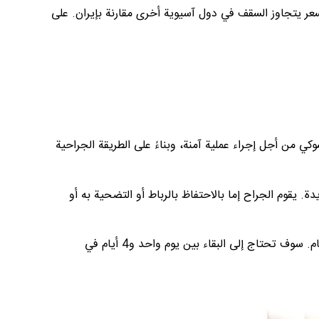
50,$ في الولايات المتحدة و11,000$ في المملكة المتحدة، هذا السعر يتجاوز السقف في دول آسيوية أخرى مقارنة بإيران. على
وكي من أجل إجراء عملية آمنة، وبناءً على الطريقة الجراحية
ة. يقوم الجراح إما بالاحتفاظ بالرباط أو التضحية به أو
تستغرق عملية تغيير مفصل الركبة عادة ما بين ساعتين و4 ساعات، ويتم إجراؤها في مستشفى خاص أو مركز متخصص بجراحة العظام. سوف تحتاج إلى البقاء بين يوم واحد و4 أيام في