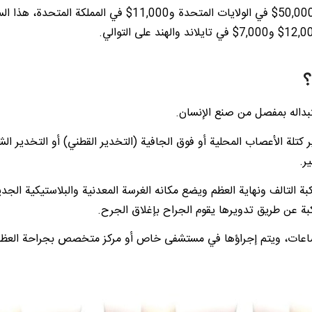
ومع ذلك فإن تكلفة عملية استبدال مفصل الركبة تبلغ حوالي 000
؟
تبداله بمفصل من صنع الإنسان.
 كتلة الأعصاب المحلية أو فوق الجافية (التخدير القطني) أو التخدير الش
ة التالف ونهاية العظم ويضع مكانه الغرسة المعدنية والبلاستيكية الجديد
بة عن طريق تدويرها يقوم الجراح بإغلاق الجرح.