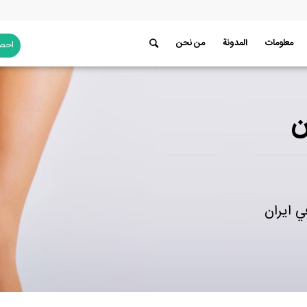
معلومات
المدونة
من نحن
احصل
ن
ي ايران