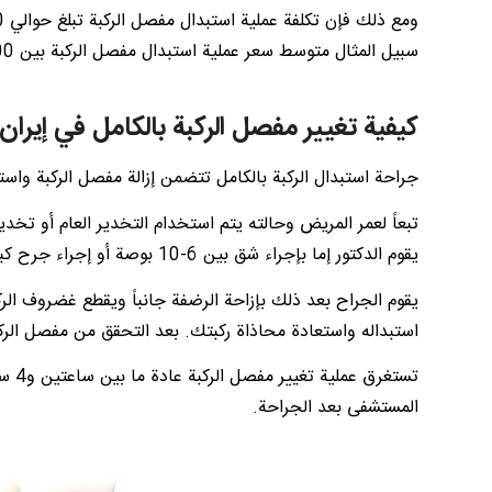
سبيل المثال متوسط سعر عملية استبدال مفصل الركبة بين 12,000$ و7,000$ في تايلاند والهند على التوالي.
كيفية تغيير مفصل الركبة بالكامل في إيران
جراحة استبدال الركبة بالكامل تتضمن إزالة مفصل الركبة واس
تبعاً لعمر المريض وحالته يتم استخدام التخدير العام أو تخدير
يقوم الدكتور إما بإجراء شق بين 6-10 بوصة أو إجراء جرح كبير.
يقوم الجراح بعد ذلك بإزاحة الرضفة جانباً ويقطع غضروف الركب
استبداله واستعادة محاذاة ركبتك. بعد التحقق من مفصل الرك
المستشفى بعد الجراحة.