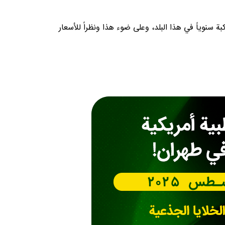
 خلال العقد الماضي، حيث يتم إجراء أكثر من 10,000عملية تبديل مفصل الركبة سنوياً في هذا البلد، وعلى ضوء هذا ونظراً للأسعار