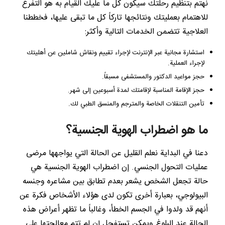
نهتم بتنظيم رحلتك سيكون كل ما عليك القيام به هو التفرغ
للاهتمام بعمليتك ونتائجها تاركاً كل ما تبقى عليها، فخططنا
العلاجية تتضمن الخدمات التالية وأكثر:
استشارة مجانية عبر الإنترنت لإجراء تقييم ونقاش شاملين عن أهليتك
لإجراء العملية.
حجز مواعيد الدكتور والمستشفى مسبقاً.
حجز الإقامة المناسبة لإقامتك لمدة أسبوعين إلى شهر.
تأمين التنقلات الخاصة والمترجم والمنسق الطبي لك.
ما هو اضطراب الهوية الجنسية؟
دعنا في البداية نعلم القليل عن الحالة التي يواجهها مرضى
عمليات التحول الجنسي. إن اضطراب الهوية الجنسية هي
حالة تجعل الشخص يشعر بعدم تطابق بين مشاعره وجنسه
البيولوجي، بعبارة أخرى تكون لدى هؤلاء الأشخاص فكرة عن
أنهم قد ولدوا في الجسم الخطأ، وغالباً ما تظهر أعراض هذه
الحالة عند البلوغ ويمكن تستفحل إن لم تتم معالجتها على