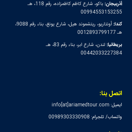
أذربيجان:
باكو، شارع كاظم كاظمزاده، رقم 118، هـ
00994553153255
كندا:
أونتاريو، ريتشموند هيل، شارع يونغ، بناء رقم 9088،
هـ 0012893799177
بريطانيا:
لندن، شارع ابر، بناء رقم 83، هـ
00442033227384
اتصل بنا:
ايميل:
info[at]ariamedtour.com
واتساب/ تلجرام:
00989303330908