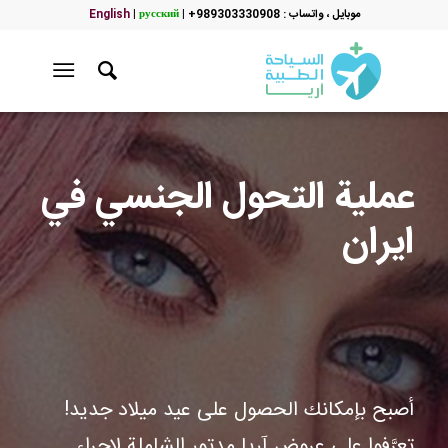
موبایل ، واتساب : 989303330908+
|
русский
|
English
عملية التحول الجنسي في
ايران
أصبح بإمكانك الحصول على عيد ميلاد جديد!
تعرَّفوا على عروض آريا مدتور الشاملة لإجراء