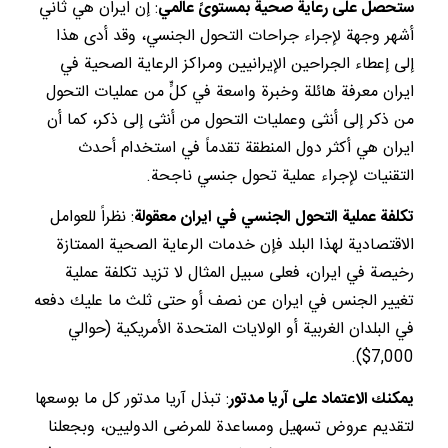
ستحصل على رعاية صحية بمستوىً عالمي
: إن ايران هي ثاني
أشهر وجهة لإجراء جراحات التحول الجنسي، وقد أدى هذا
إلى إعطاء الجراحين الإيرانيين ومراكز الرعاية الصحية في
ايران معرفة هائلة وخبرة واسعة في كلٍّ من عمليات التحول
من ذكر إلى أنثى وعمليات التحول من أنثى إلى ذكر، كما أن
ايران هي أكثر دول المنطقة تقدماً في استخدام أحدث
التقنيات لإجراء عملية تحول جنسي ناجحة.
تكلفة عملية التحول الجنسي في ايران معقولة
: نظراً للعوامل
الاقتصادية لهذا البلد فإن خدمات الرعاية الصحية الممتازة
رخيصة في ايران، فعلى سبيل المثال لا تزيد تكلفة عملية
تغيير الجنس في ايران عن نصف أو حتى ثلث ما عليك دفعه
في البلدان الغربية أو الولايات المتحدة الأمريكية (حوالي
7,000$).
يمكنك الاعتماد على آريا مدتور
: تبذل آريا مدتور كل ما بوسعها
لتقديم عروض تسهيل ومساعدة للمرضى الدوليين، وبجعلنا