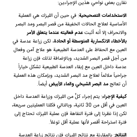
نقارن بعض نواحي هذين الإجراءين:
الاستخدامات التصحيحية
: في حين أن الليزك هي العملية
الأساسية لعلاج الحالات الخفيفة من قصر البصر ومد البصر
والانحراف إلا أنه أثبت
عدم فعاليته عندما يتعلق الأمر
بالأخطاء الانكسارية المتوسطة أو الحادة
، لكن زراعة عدسة في
العين مع الحفاظ على العدسة الطبيعية هو علاج آمن وفعال
من أجل قصر البصر الشديد، وبالإضافة لذلك فإن زراعة
عدسة داخل العين مع إبقاء العدسة الطبيعية تشكل خياراً
جراحياً ملائماً لعلاج مد البصر الشديد، وبإمكان هذه العملية
أن تعالج
مد
البصر الشيخي والماء الأبيض
أيضاً.
كيفية الإجراء
: يتم إجراء كلٍّ من الليزك وزراعة العدسة داخل
العين في أقل من 30 ثانية، وبالتالي فكلتا العمليتين سريعة،
لكن إذا نظرنا إلى فترة النقاهة فإن عملية الليزك تحتاج إلى
فترة استراحة أقصر لأنها عملية أقل توغلاً.
النتائج
: بالمقارنة مع نتائج الليزك فإن نتائج زراعة العدسة