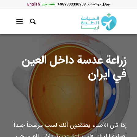
موبایل ، واتساب : 989303330908+
|
русский
|
English
زراعة عدسة داخل العين
في ايران
إذا كان الأطباء يعتقدون أنك لست مرشحاً جيداً
لعملية الليزك فإن زراعة عدسة داخل العين هي