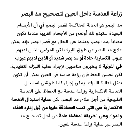
زراعة العدسة داخل العين لتصحيح مد البصر
مد البصر هو الحالة المعاكسة لقصر البصر، أي أن الأجسام
البعيدة ستبدو لك أوضح من الأجسام القريبة عندما تكون
مصاباً بمد البصر، ومثلما هي الحال مع قصر البصر فإنه يمكن
علاج مد البصر عن طريق الليزك لكن المرضى الذين لديهم
عيوب انكسارية حادة أو مد بصر شديد أو الذين لديهم عيوب
في القرنية
لا يعتبرون مناسبين لإجراء عملية الليزك التقليدية،
لكن لحسن الحظ فإن زراعة عدسة في العين يمكن أن تكون
بمثل فعالية الليزك. يمكن إجراء كلتا طريقتي استبدال
العدسة الانكسارية وزراعة عدسة مع الحفاظ على العدسة
الطبيعية من أجل علاج مد البصر، لكن
عملية استبدال العدسة
الانكسارية هي التي تمت المصادقة عليها من قِبل إدارة الغذاء
والدواء وهي الطريقة المفضلة عادةً
من أجل تصحيح مد
البصر عبر عملية زراعة عدسة للعين.