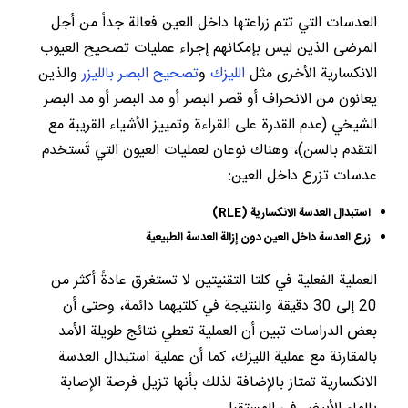
العدسات التي تتم زراعتها داخل العين فعالة جداً من أجل
المرضى الذين ليس بإمكانهم إجراء عمليات تصحيح العيوب
الانكسارية الأخرى مثل
الليزك
و
تصحيح البصر بالليزر
والذين
يعانون من الانحراف أو قصر البصر أو مد البصر أو مد البصر
الشيخي (عدم القدرة على القراءة وتمييز الأشياء القريبة مع
التقدم بالسن)، وهناك نوعان لعمليات العيون التي تَستخدم
عدسات تزرع داخل العين:
استبدال العدسة الانكسارية
(RLE)
زرع العدسة داخل العين دون إزالة العدسة الطبيعية
العملية الفعلية في كلتا التقنيتين لا تستغرق عادةً أكثر من
20 إلى 30 دقيقة والنتيجة في كلتيهما دائمة، وحتى أن
بعض الدراسات تبين أن العملية تعطي نتائج طويلة الأمد
بالمقارنة مع عملية الليزك، كما أن عملية استبدال العدسة
الانكسارية تمتاز بالإضافة لذلك بأنها تزيل فرصة الإصابة