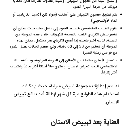
والنسج اللينة من معجون التبييض، وسيتم إعطاؤك نظارات أمان لحماية
عيونك من حزمة الليزر/ الضوء.
يتم تطبيق معجون التبييض على أسنانك (سواء كان أكسيد الكارباميد أو
الماء الأوكسجيني).
يقوم الطبيب المتخصص بتسليط الضوء إلى داخل فمك حيث يمكن أن
تشعر ببعض الانزعاج الشبيه بالصدمة الكهربائية خلال هذه المرحلة من
العملية، لذلك أخبر طبيبك إذا أصبح الانزعاج غير محتمل. يمكن لهذه
المرحلة أن تستمر من 30 إلى 60 دقيقة، وفي معظم الحالات يطبق الضوء
مع فواصل زمنية قصيرة.
ستغسل الأسنان حالما تصل الأسنان إلى الدرجة المرغوبة، وسيكشف لك
الاختصاصي نتيجة تبييض الاسنان، وسترى حالاً أسناناً أكثر بياضاً وابتسامة
أكثر إشراقاً.
قد يتم إعطاؤك مجموعة تبييض منزلية، حيث بإمكانك
استخدام هذه الطوابع مرة كل شهر لإطالة أمد نتائج تبييض
الاسنان.
العناية بعد تبييض الاسنان