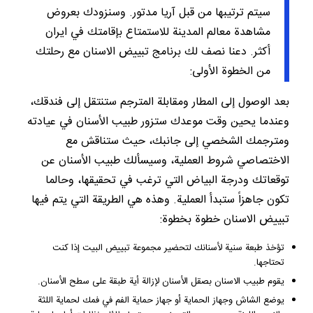
سيتم ترتيبها من قبل آريا مدتور. وسنزودك بعروض
مشاهدة معالم المدينة للاستمتاع بإقامتك في ايران
أكثر. دعنا نصف لك برنامج تبييض الاسنان مع رحلتك
من الخطوة الأولى:
بعد الوصول إلى المطار ومقابلة المترجم ستنتقل إلى فندقك،
وعندما يحين وقت موعدك ستزور طبيب الأسنان في عيادته
ومترجمك الشخصي إلى جانبك، حيث ستناقش مع
الاختصاصي شروط العملية، وسيسألك طبيب الأسنان عن
توقعاتك ودرجة البياض التي ترغب في تحقيقها، وحالما
تكون جاهزاً ستبدأ العملية. وهذه هي الطريقة التي يتم فيها
تبييض الاسنان خطوة بخطوة:
تؤخذ طبعة سنية لأسنانك لتحضير مجموعة تبييض البيت إذا كنت
تحتاجها.
يقوم طبيب الاسنان بصقل الأسنان لإزالة أية طبقة على سطح الأسنان.
يوضع الشاش وجهاز الحماية أو جهاز حماية الفم في فمك لحماية اللثة