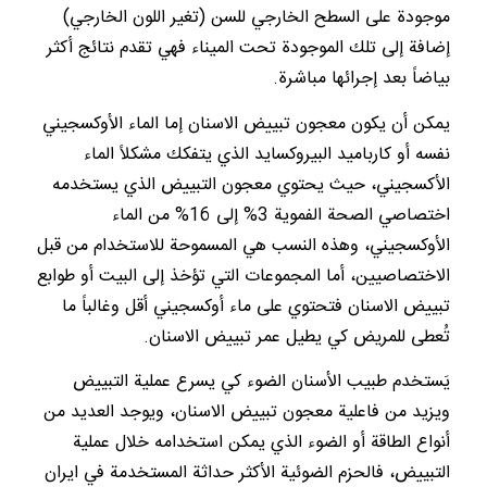
موجودة على السطح الخارجي للسن (تغير اللون الخارجي)
إضافة إلى تلك الموجودة تحت الميناء فهي تقدم نتائج أكثر
بياضاً بعد إجرائها مباشرة.
يمكن أن يكون معجون تبييض الاسنان إما الماء الأوكسجيني
نفسه أو كارباميد البيروكسايد الذي يتفكك مشكلاً الماء
الأكسجيني، حيث يحتوي معجون التبييض الذي يستخدمه
اختصاصي الصحة الفموية 3% إلى 16% من الماء
الأوكسجيني، وهذه النسب هي المسموحة للاستخدام من قبل
الاختصاصيين، أما المجموعات التي تؤخذ إلى البيت أو طوابع
تبييض الاسنان فتحتوي على ماء أوكسجيني أقل وغالباً ما
تُعطى للمريض كي يطيل عمر تبييض الاسنان.
يَستخدم طبيب الأسنان الضوء كي يسرع عملية التبييض
ويزيد من فاعلية معجون تبييض الاسنان، ويوجد العديد من
أنواع الطاقة أو الضوء الذي يمكن استخدامه خلال عملية
التبييض، فالحزم الضوئية الأكثر حداثة المستخدمة في ايران