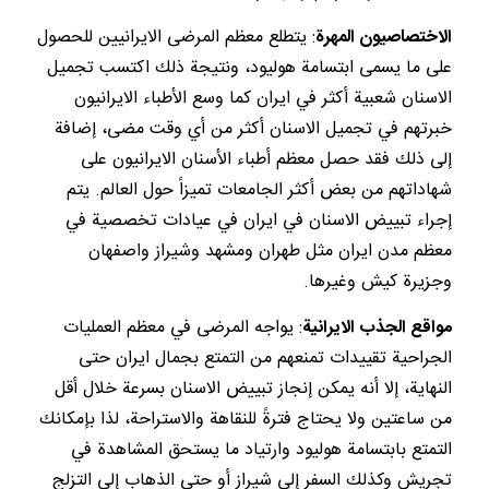
الاختصاصيون المهرة
: يتطلع معظم المرضى الايرانيين للحصول
على ما يسمى ابتسامة هوليود، ونتيجة ذلك اكتسب تجميل
الاسنان شعبية أكثر في ايران كما وسع الأطباء الايرانيون
خبرتهم في تجميل الاسنان أكثر من أي وقت مضى، إضافة
إلى ذلك فقد حصل معظم أطباء الأسنان الايرانيون على
شهاداتهم من بعض أكثر الجامعات تميزاً حول العالم. يتم
إجراء تبييض الاسنان في ايران في عيادات تخصصية في
معظم مدن ايران مثل طهران ومشهد وشيراز واصفهان
وجزيرة كيش وغيرها.
مواقع الجذب الايرانية
: يواجه المرضى في معظم العمليات
الجراحية تقييدات تمنعهم من التمتع بجمال ايران حتى
النهاية، إلا أنه يمكن إنجاز تبييض الاسنان بسرعة خلال أقل
من ساعتين ولا يحتاج فترةً للنقاهة والاستراحة، لذا بإمكانك
التمتع بابتسامة هوليود وارتياد ما يستحق المشاهدة في
تجريش وكذلك السفر إلى شيراز أو حتى الذهاب إلى التزلج