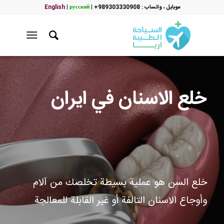
موبایل ، واتساب : 989303330908+
|
русский
|
English
خلع الاسنان في ايران
خلع السن هو عملية بسيطة تخلصك من آلام
وأوجاع الاسنان التالفة أو غير القابلة للمعالجة