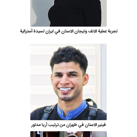
تجربة عملية الانف وتيجان الاسنان في ايران لسيدة أسترالية
فينير الاسنان في طهران من ترتيب آريا مدتور