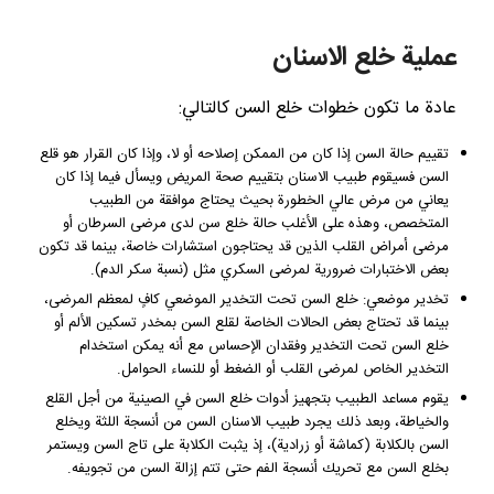
عملية خلع الاسنان
عادة ما تكون خطوات خلع السن كالتالي:
تقييم حالة السن إذا كان من الممكن إصلاحه أو لا، وإذا كان القرار هو قلع
السن فسيقوم طبيب الاسنان بتقييم صحة المريض ويسأل فيما إذا كان
يعاني من مرض عالي الخطورة بحيث يحتاج موافقة من الطبيب
المتخصص، وهذه على الأغلب حالة خلع سن لدى مرضى السرطان أو
مرضى أمراض القلب الذين قد يحتاجون استشارات خاصة، بينما قد تكون
بعض الاختبارات ضرورية لمرضى السكري مثل (نسبة سكر الدم).
تخدير موضعي: خلع السن تحت التخدير الموضعي كافٍ لمعظم المرضى،
بينما قد تحتاج بعض الحالات الخاصة لقلع السن بمخدر تسكين الألم أو
خلع السن تحت التخدير وفقدان الإحساس مع أنه يمكن استخدام
التخدير الخاص لمرضى القلب أو الضغط أو للنساء الحوامل.
يقوم مساعد الطبيب بتجهيز أدوات خلع السن في الصينية من أجل القلع
والخياطة، وبعد ذلك يجرد طبيب الاسنان السن من أنسجة اللثة ويخلع
السن بالكلابة (كماشة أو زرادية)، إذ يثبت الكلابة على تاج السن ويستمر
بخلع السن مع تحريك أنسجة الفم حتى تتم إزالة السن من تجويفه.