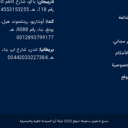
أذربيجان:
باكو، شارع كاظم كاظ
رقم 118، هـ 00994553153255
شائعة
كندا:
أونتاريو، ريتشموند هيل،
يونغ، بناء رقم 9088، هـ
0012893799177
مجاني
بريطانيا:
لأحكام
هـ 00442033227384
خصوصية
وقع
جميع الحقوق محفوظة لموقع 2025
شركة آريا للسياحة الطبية والتجميلية