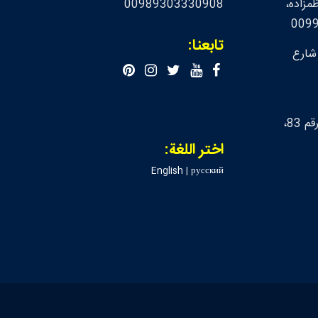
مزاده،
00989303330908
تابعنا:
 شارع
لندن، شارع ابر، بناء رقم 83،
اختر اللغة:
English
|
русский