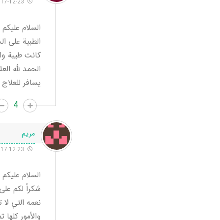
2017-12-23 9:07 ص
السلام عليكم 
الطبية على ال
كانت طيبة وال
يسافر للعلاج 
4
مريم
2017-12-23 9:17 ص
السلام عليكم
شكراً لكم على
نعمه التي لا
والأمور كلها ت