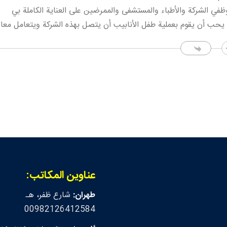
في الشركة والأطباء والمستشفى والممرضين على العناية الكاملة بي
يحب أن يقوم بعملية طفل الأنابيب أن يتصل بهذه الشركة ويتعامل معا
عناوين المكاتب:
طهران:
شارع ظفر، هـ
00982126412584