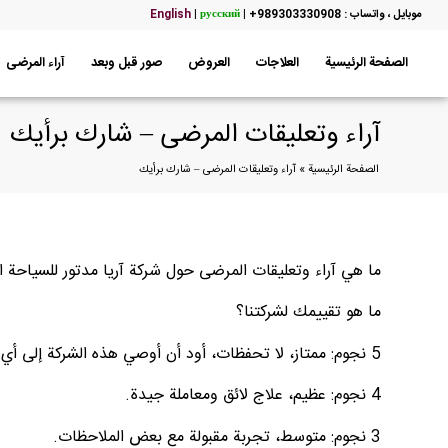
موبایل ، واتساب : 989303330908+
|
русский
|
English
الصفحة الرئيسية
العلاجات
العروض
صور قبل وبعد
آراء المرضى
آراء وتعليقات المرضى – شارك برأيك
الصفحة الرئيسية
»
آراء وتعليقات المرضى – شارك برأيك
ما هي آراء وتعليقات المرضى حول شركة آريا مدتور للسياحة ا
ما هو تقييمك لشركتنا؟
5 نجوم: ممتاز، لا تحفظات، أود أن أوصي هذه الشركة إلى أي شخص آخر.
4 نجوم: عظيم، علاج لائق ومعاملة جيدة.
3 نجوم: متوسط، تجربة مقبولة مع بعض الملاحظات.