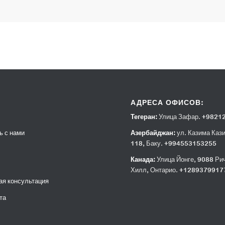
АДРЕСА ОФИСОВ:
Тегеран:
Улица Зафар. +9821
ь с нами
Азербайджан:
ул. Казима Каз
118, Баку. +994553153255
Канада:
Улица Йонге, 9088 Ри
Хилл, Онтарио. +1289379917
ая консультация
та