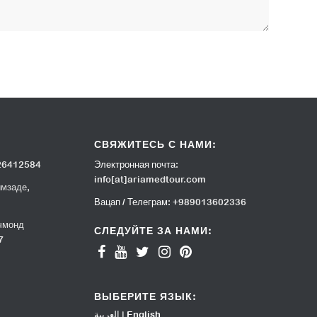
СВЯЖИТЕСЬ С НАМИ:
26412584
Электронная почта:
info[at]ariamedtour.com
имзаде,
Вацап / Телеграм:
+989013602336
чмонд
СЛЕДУЙТЕ ЗА НАМИ:
7
ВЫБЕРИТЕ ЯЗЫК:
العربية
|
English