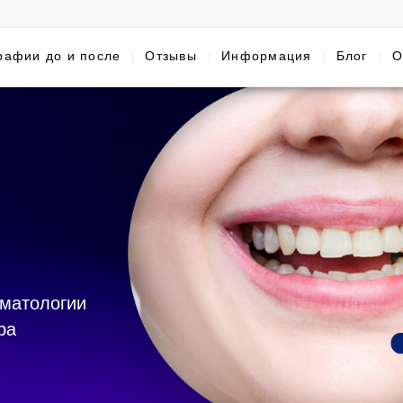
рафии до и после
Отзывы
Информация
Блог
О
оматологии
ра