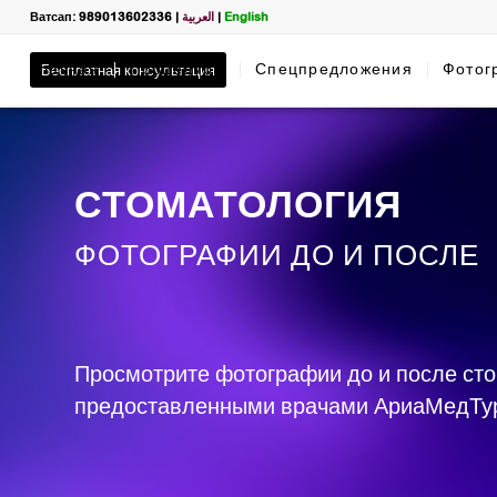
Ватсап: 989013602336
|
العربية
|
English
Главная
Бесплатная консультация
Процедуры
Спецпредложения
Фотог
СТОМАТОЛОГИЯ
ФОТОГРАФИИ ДО И ПОСЛЕ
Просмотрите фотографии до и после ст
предоставленными врачами АриаМедТу