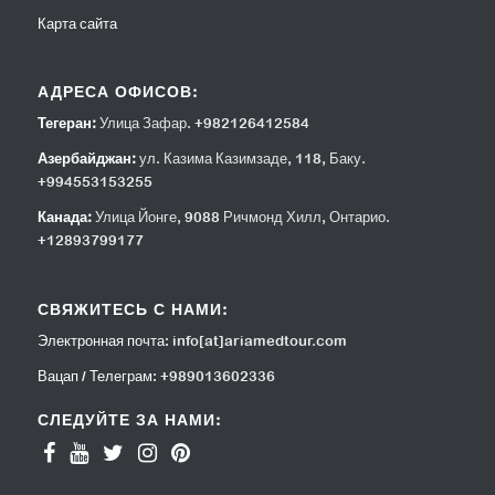
Карта сайта
АДРЕСА ОФИСОВ:
Тегеран:
Улица Зафар. +982126412584
Азербайджан:
ул. Казима Казимзаде, 118, Баку.
+994553153255
Канада:
Улица Йонге, 9088 Ричмонд Хилл, Онтарио.
+12893799177
СВЯЖИТЕСЬ С НАМИ:
Электронная почта:
info[at]ariamedtour.com
Вацап / Телеграм:
+989013602336
СЛЕДУЙТЕ ЗА НАМИ: