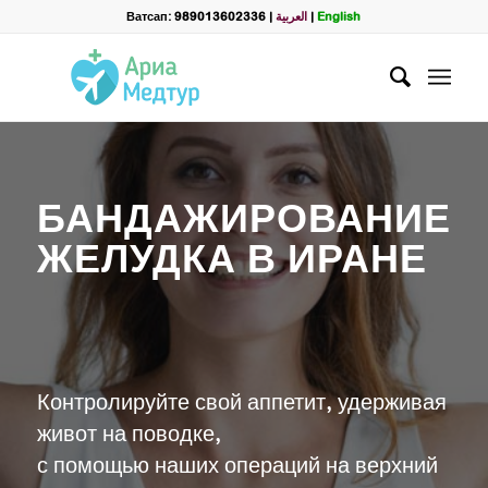
Filter
Ватсап: 989013602336
|
العربية
|
English
name
*
WhatsApp
*
БАНДАЖИРОВАНИЕ
Email
ЖЕЛУДКА В ИРАНЕ
messege
Контролируйте свой аппетит, удерживая
живот на поводке,
с помощью наших операций на верхний
Отправить