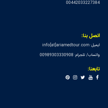
00442033227384
اتصل بنا:
ايميل:
info[at]ariamedtour.com
واتساب/ تلجرام:
00989303330908
تابعنا: