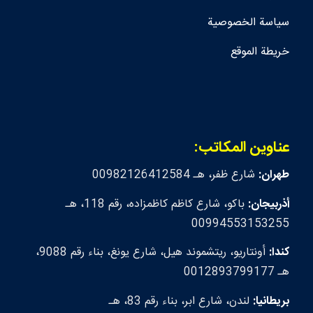
سياسة الخصوصية
خريطة الموقع
عناوين المكاتب:
طهران:
شارع ظفر، هـ 00982126412584
أذربيجان:
باكو، شارع كاظم كاظمزاده، رقم 118، هـ
00994553153255
كندا:
أونتاريو، ريتشموند هيل، شارع يونغ، بناء رقم 9088،
هـ 0012893799177
بريطانيا:
لندن، شارع ابر، بناء رقم 83، هـ