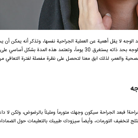
شد الوجه لا يقل أهمية عن العملية الجراحية نفسها، وتذكر أنه يمكن أن ي
الأمر أشهراً لترى النتائج النهائية ولكن التعافي من عملية شد الوجه بحد ذاته يستغرق 30 يوماً، وتعتمد هذه المدة بشكل أس
الصحية والعمر، لذلك ابق معنا لتحصل على نظرة مفصلة لفترة التعافي من
جه
ة! فبعد الجراحة سيكون وجهك متورماً ومليئاً بالرضوض، ولكن لا داع
لج لتخفيف التورمات، وأيضاً سيزودك طبيبك بالتعليمات حول الضمادا