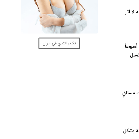
لا أثر
تكبير الثدي في ايران
سبوعاً
 غسل
 مستلقٍ
حة بشكل