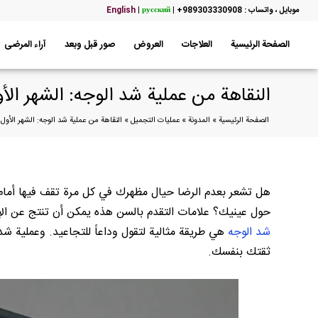
موبایل ، واتساب : 989303330908+
|
русский
|
English
الصفحة الرئيسية
العلاجات
العروض
صور قبل وبعد
آراء المرضى
النقاهة من عملية شد الوجه: الشهر الأ
الصفحة الرئيسية
»
المدونة
»
عمليات التجميل
»
النقاهة من عملية شد الوجه: الشهر الأول 
هل تشعر بعدم الرضا حيال مظهرك في كل مرة تقف فيها أمام ا
حول عينيك؟ علامات التقدم بالسن هذه يمكن أن تنتج عن الإج
شد الوجه
هي طريقة مثالية لتقول وداعاً للتجاعيد. وعملية
ثقتك بنفسك.