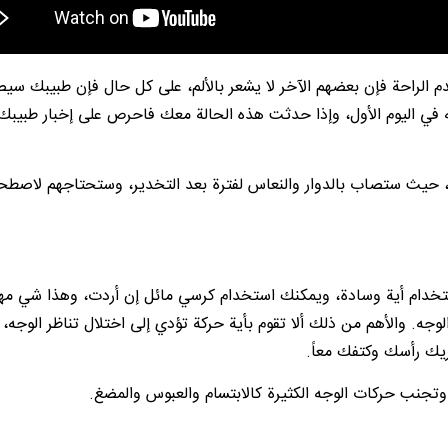
 الراحة فإن بعضهم الآخر لا يشعر بالألم، على كل حال فإن طبيبك س
به في اليوم الأول، وإذا حدثت هذه الحالة معك فاحرص على إخبار طبيب
، حيث ستصاب بالدوار والنعاس لفترة بعد التخدير، وستحتاجهم لاصط
كتفيك بزاوية انحناء 45 درجة دون استخدام أية وسادة، ويمكنك استخدام كرسي مائل إن أردت، وهذا 
لوجه. والأهم من ذلك ألا تقوم بأية حركة تؤدي إلى اختلال تناظر الوجه، 
ريك رأسك وكتفك معاً.
تجنب حركات الوجه الكثيرة كالابتسام والعبوس والمضغ.