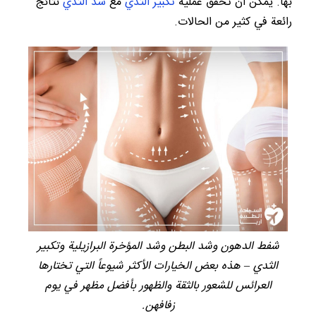
بها. يمكن أن تحقق عملية
تكبير الثدي
مع
شد الثدي
نتائج
رائعة في كثير من الحالات.
شفط الدهون وشد البطن وشد المؤخرة البرازيلية وتكبير
الثدي – هذه بعض الخيارات الأكثر شيوعاً التي تختارها
العرائس للشعور بالثقة والظهور بأفضل مظهر في يوم
زفافهن.