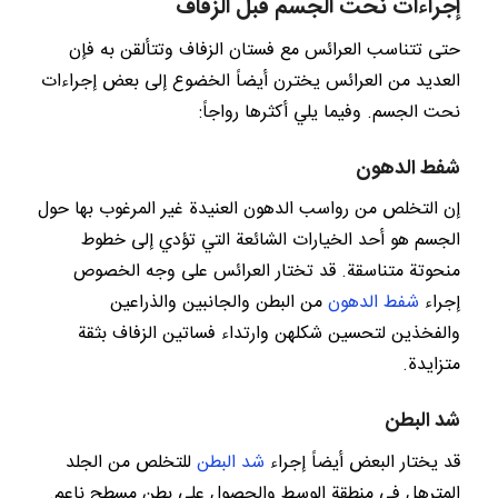
إجراءات نحت الجسم قبل الزفاف
حتى تتناسب العرائس مع فستان الزفاف وتتألقن به فإن
العديد من العرائس يخترن أيضاً الخضوع إلى بعض إجراءات
نحت الجسم. وفيما يلي أكثرها رواجاً:
شفط الدهون
إن التخلص من رواسب الدهون العنيدة غير المرغوب بها حول
الجسم هو أحد الخيارات الشائعة التي تؤدي إلى خطوط
منحوتة متناسقة. قد تختار العرائس على وجه الخصوص
إجراء
شفط الدهون
من البطن والجانبين والذراعين
والفخذين لتحسين شكلهن وارتداء فساتين الزفاف بثقة
متزايدة.
شد البطن
قد يختار البعض أيضاً إجراء
شد البطن
للتخلص من الجلد
المترهل في منطقة الوسط والحصول على بطن مسطح ناعم.