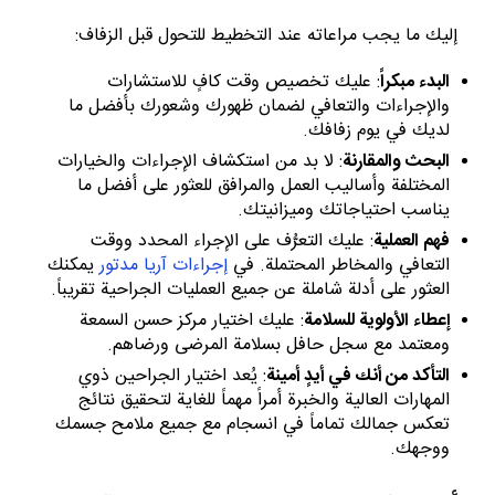
إليك ما يجب مراعاته عند التخطيط للتحول قبل الزفاف:
البدء مبكراً
: عليك تخصيص وقت كافٍ للاستشارات
والإجراءات والتعافي لضمان ظهورك وشعورك بأفضل ما
لديك في يوم زفافك.
البحث والمقارنة
: لا بد من استكشاف الإجراءات والخيارات
المختلفة وأساليب العمل والمرافق للعثور على أفضل ما
يناسب احتياجاتك وميزانيتك.
فهم العملية
: عليك التعرُّف على الإجراء المحدد ووقت
التعافي والمخاطر المحتملة. في
إجراءات آريا مدتور
يمكنك
العثور على أدلة شاملة عن جميع العمليات الجراحية تقريباً.
إعطاء الأولوية للسلامة
: عليك اختيار مركز حسن السمعة
ومعتمد مع سجل حافل بسلامة المرضى ورضاهم.
التأكد من أنك في أيدٍ أمينة
: ​​يُعد اختيار الجراحين ذوي
المهارات العالية والخبرة أمراً مهماً للغاية لتحقيق نتائج
تعكس جمالك تماماً في انسجام مع جميع ملامح جسمك
ووجهك.