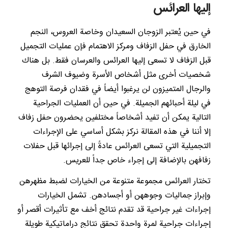
إليها العرائس
في حين يُعتبر الزوجان السعيدان وخاصة العروس، النجم
الخارق في حفل الزفاف ومركز الاهتمام فإن عمليات التجميل
قبل الزفاف لا تسعى إليها العرائس والعرسان فقط. بل هناك
شخصيات أخرى مثل أشخاص الأسرة وضيوف الشرف
والرجال المتميزون لن يرغبوا أيضاً في فقدان فرصة التوهج
في ليلة أحبائهم الجميلة. في حين أن العمليات الجراحية
التالية يمكن أن تفيد أشخاصاً مختلفين يحضرون حفل زفاف
إلا أننا في هذه المقالة نركز بشكل أساسي على الإجراءات
التجميلية التي تسعى العرائس عادةً إلى إجرائها قبل حفلات
زفافهن بالإضافة إلى إجراء خاص جداً للعريس.
تختار العرائس مجموعة متنوعة من الخيارات لضبط مظهرهن
وإبراز جماليات وجوههن أو أجسادهن. تشمل الخيارات
إجراءات غير جراحية قد تقدم نتائج أخف مع تأثيرات أقصر أو
إجراءات جراحية لمرة واحدة تحقق نتائج دراماتيكية طويلة