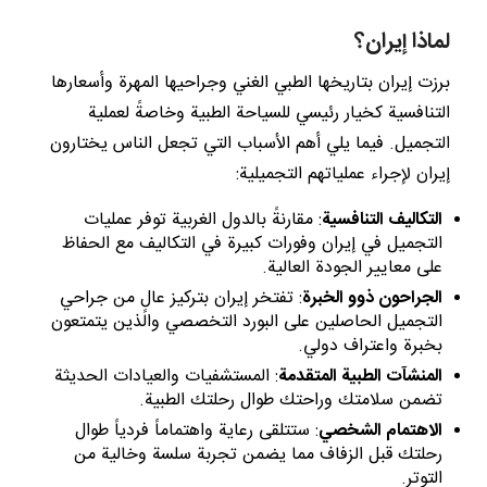
لماذا إيران؟
برزت إيران بتاريخها الطبي الغني وجراحيها المهرة وأسعارها
التنافسية كخيار رئيسي للسياحة الطبية وخاصةً لعملية
التجميل. فيما يلي أهم الأسباب التي تجعل الناس يختارون
إيران لإجراء عملياتهم التجميلية:
التكاليف التنافسية
: مقارنةً بالدول الغربية توفر عمليات
التجميل في إيران وفورات كبيرة في التكاليف مع الحفاظ
على معايير الجودة العالية.
الجراحون ذوو الخبرة
: تفتخر إيران بتركيز عالٍ من جراحي
التجميل الحاصلين على البورد التخصصي والذين يتمتعون
بخبرة واعتراف دولي.
المنشآت الطبية المتقدمة
: المستشفيات والعيادات الحديثة
تضمن سلامتك وراحتك طوال رحلتك الطبية.
الاهتمام الشخصي
: ستتلقى رعاية واهتماماً فردياً طوال
رحلتك قبل الزفاف مما يضمن تجربة سلسة وخالية من
التوتر.