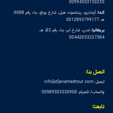
00994553153255
كندا:
أونتاريو، ريتشموند هيل، شارع يونغ، بناء رقم 9088،
هـ 0012893799177
بريطانيا:
لندن، شارع ابر، بناء رقم 83، هـ
00442033227384
اتصل بنا:
ايميل:
info[at]ariamedtour.com
واتساب/ تلجرام:
00989303330908
تابعنا: