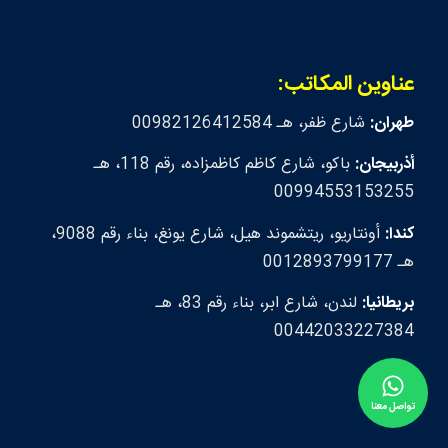
عناوين المكاتب:
طهران:
شارع ظفر، هـ 00982126412584
أذربيجان:
باكو، شارع كاظم كاظمزاده، رقم 118، هـ
00994553153255
كندا:
أونتاريو، ريتشموند هيل، شارع يونغ، بناء رقم 9088،
هـ 0012893799177
بريطانيا:
لندن، شارع ابر، بناء رقم 83، هـ
00442033227384
تواصل معنا