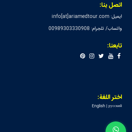
اتصل بنا:
ايميل:
info[at]ariamedtour.com
واتساب/ تلجرام:
00989303330908
تابعنا:
اختر اللغة:
English
|
русский