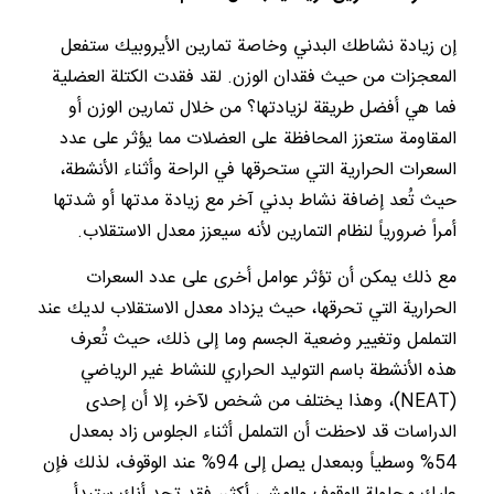
إن زيادة نشاطك البدني وخاصة تمارين الأيروبيك ستفعل
المعجزات من حيث فقدان الوزن. لقد فقدت الكتلة العضلية
فما هي أفضل طريقة لزيادتها؟ من خلال تمارين الوزن أو
المقاومة ستعزز المحافظة على العضلات مما يؤثر على عدد
السعرات الحرارية التي ستحرقها في الراحة وأثناء الأنشطة،
حيث تُعد إضافة نشاط بدني آخر مع زيادة مدتها أو شدتها
أمراً ضرورياً لنظام التمارين لأنه سيعزز معدل الاستقلاب.
مع ذلك يمكن أن تؤثر عوامل أخرى على عدد السعرات
الحرارية التي تحرقها، حيث يزداد معدل الاستقلاب لديك عند
التململ وتغيير وضعية الجسم وما إلى ذلك، حيث تُعرف
هذه الأنشطة باسم التوليد الحراري للنشاط غير الرياضي
(NEAT)، وهذا يختلف من شخص لآخر، إلا أن إحدى
الدراسات قد لاحظت أن التململ أثناء الجلوس زاد بمعدل
54% وسطياً وبمعدل يصل إلى 94% عند الوقوف، لذلك فإن