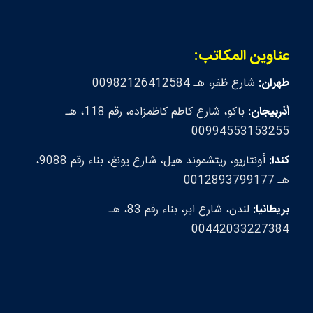
عناوين المكاتب:
طهران:
شارع ظفر، هـ 00982126412584
أذربيجان:
باكو، شارع كاظم كاظمزاده، رقم 118، هـ
00994553153255
كندا:
أونتاريو، ريتشموند هيل، شارع يونغ، بناء رقم 9088،
هـ 0012893799177
بريطانيا:
لندن، شارع ابر، بناء رقم 83، هـ
00442033227384