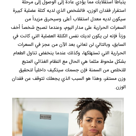
يتباطأ استقلابك مما يؤدي عادةً إلى الوصول إلى مرحلة
استقرار فقدان الوزن، فالشخص الذي لديه كتلة عضلية كبيرة
سيكون لديه معدل استقلاب أعلى وسيحرق مزيداً من
السعرات الحرارية على مدار اليوم، وعندما تصبح شخصاً أخف
وزناً فإنه لن يكون لديك نفس الكتلة العضلية التي كانت في
السابق، وبالتالي لن تعاني بعد الآن من عجز في السعرات
الحرارية التي تستهلكها، وكذلك عندما ينخفض تناول الطعام
بشكل ملحوظ مثلما هي الحال مع النظام الغذائي المتبع
للتخلص من السمنة فإن جسمك سيتكيف داخلياً لتحقيق
وزن مستقر، وهذا هو السبب الذي يجعلك تتوقف عن فقدان
الوزن.